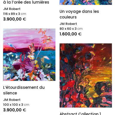
à la l’orée des lumières
JM Robert
Un voyage dans les
116 x 89 x 3
cm
couleurs
3.900,00
€
JM Robert
80 x 60 x 3
cm
1.600,00
€
L’étourdissement du
silence
JM Robert
100 x 100 x 3
cm
3.900,00
€
Abstract Collection 1