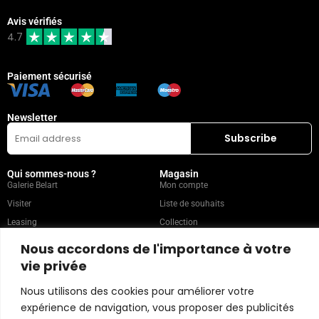
Avis vérifiés
4.7
Paiement sécurisé
Newsletter
Qui sommes-nous ?
Magasin
Galerie Belart
Mon compte
Visiter
Liste de souhaits
Leasing
Collection
FAQ
Nous accordons de l'importance à votre
vie privée
Catégories populaires
Nos recommandations
Nous utilisons des cookies pour améliorer votre
Technique mixte
Magazine
expérience de navigation, vous proposer des publicités
Peinture
Contact