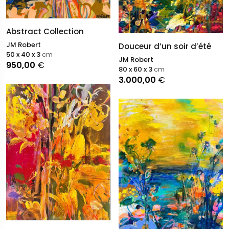
Abstract Collection
JM Robert
Douceur d’un soir d’été
50 x 40 x 3
cm
JM Robert
950,00
€
80 x 60 x 3
cm
3.000,00
€