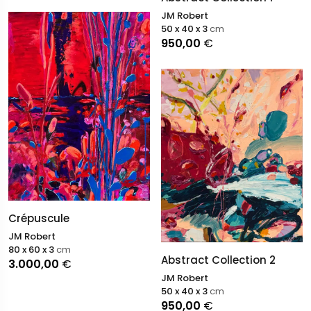
JM Robert
50 x 40 x 3
cm
950,00
€
Crépuscule
JM Robert
80 x 60 x 3
cm
Abstract Collection 2
3.000,00
€
JM Robert
50 x 40 x 3
cm
950,00
€