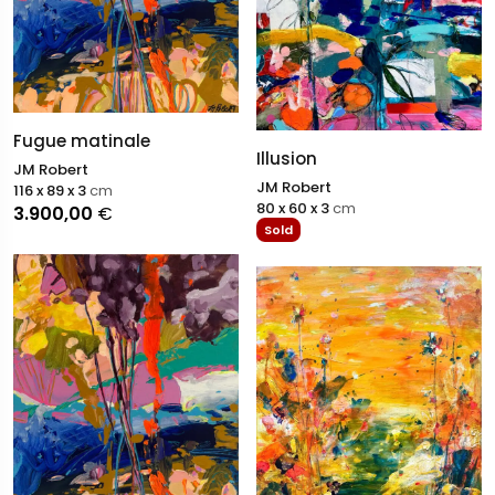
Fugue matinale
Illusion
JM Robert
JM Robert
116 x 89 x 3
cm
80 x 60 x 3
cm
3.900,00
€
Sold