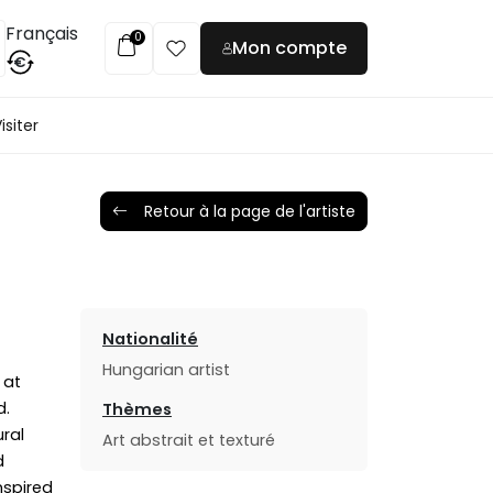
Français
0
Mon compte
€
isiter
Retour à la page de l'artiste
Nationalité
Hungarian artist
 at
d.
Thèmes
ural
Art abstrait et texturé
d
nspired