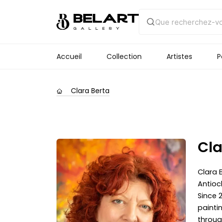
Accueil
Collection
Artistes
P
Clara Berta
Cla
Clara 
Antioch
Since 
painti
throug