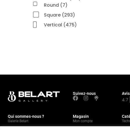
Round (7)
Square (293)
Vertical (475)
Suivez-nous
Avis
4.7
Qui sommes-nous ?
Magasin
Caté
Galerie Belart
Mon compte
Tech
Visiter
Liste de souhaits
Pein