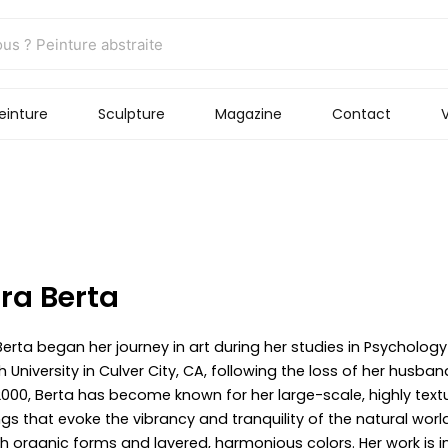
einture
Sculpture
Magazine
Contact
V
ra Berta
Berta began her journey in art during her studies in Psychology
 University in Culver City, CA, following the loss of her husban
2000, Berta has become known for her large-scale, highly text
ngs that evoke the vibrancy and tranquility of the natural worl
h organic forms and layered, harmonious colors. Her work is i