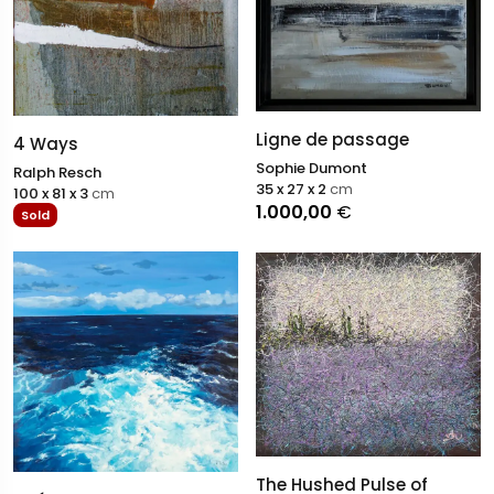
Ligne de passage
4 Ways
Sophie Dumont
Ralph Resch
35 x 27 x 2
cm
100 x 81 x 3
cm
1.000,00
€
Sold
The Hushed Pulse of