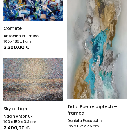
Comete
Antonino Puliafico
165 x 135 x 1
cm
3.300,00
€
Tidal Poetry diptych –
Sky of Light
framed
Nadin Antoniuk
Daniela Pasqualini
100 x 150 x 0.3
cm
122 x 152 x 2.5
cm
2.400,00
€