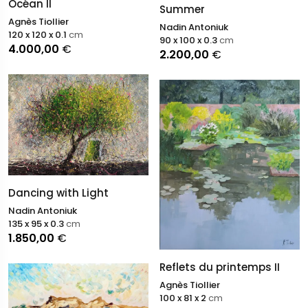
Océan II
Summer
Agnès Tiollier
Nadin Antoniuk
120 x 120 x 0.1
cm
90 x 100 x 0.3
cm
4.000,00
€
2.200,00
€
Dancing with Light
Nadin Antoniuk
135 x 95 x 0.3
cm
1.850,00
€
Reflets du printemps II
Agnès Tiollier
100 x 81 x 2
cm