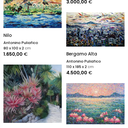
3.000,00
€
Nilo
Antonino Puliafico
80 x 100 x 2
cm
1.650,00
€
Bergamo Alta
Antonino Puliafico
110 x 185 x 2
cm
4.500,00
€