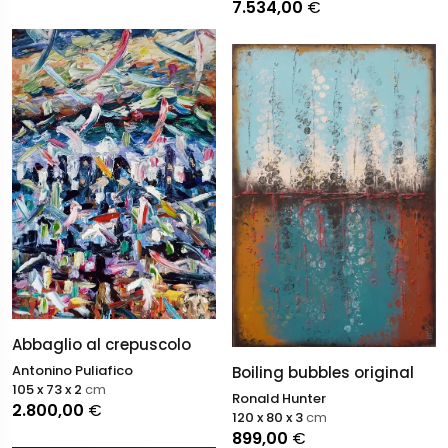
7.534,00
€
Abbaglio al crepuscolo
Antonino Puliafico
Boiling bubbles original
105 x 73 x 2
cm
Ronald Hunter
2.800,00
€
120 x 80 x 3
cm
899,00
€