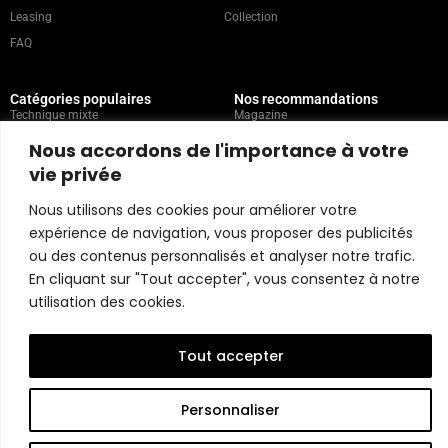
Leasing
Collection
FAQ
Catégories populaires
Nos recommandations
Technique mixte
Magazine
Peinture
Contact
Nous accordons de l'importance à votre
Abstrait
Artistes
vie privée
Portrait
Nous utilisons des cookies pour améliorer votre
expérience de navigation, vous proposer des publicités
Politique du magasin
ou des contenus personnalisés et analyser notre trafic.
En cliquant sur "Tout accepter", vous consentez à notre
Copyright © 2026 Belart Gallery | Powered by Carre agency
utilisation des cookies.
Tout accepter
Personnaliser