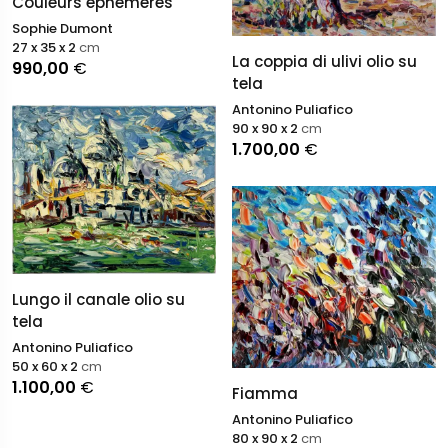
Couleurs éphemeres
Sophie Dumont
27 x 35 x 2
cm
La coppia di ulivi olio su
990,00
€
tela
Antonino Puliafico
90 x 90 x 2
cm
1.700,00
€
Lungo il canale olio su
tela
Antonino Puliafico
50 x 60 x 2
cm
1.100,00
€
Fiamma
Antonino Puliafico
80 x 90 x 2
cm