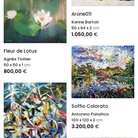
Arone011
Karine Bartoli
50 x 64 x 2
cm
1.050,00
€
Fleur de Lotus
Agnès Tiollier
50 x 50 x 1
cm
800,00
€
Soffio Colorato
Antonino Puliafico
100 x 120 x 2
cm
3.200,00
€