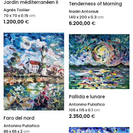
Jardin méditerranéen II
Tenderness of Morning
Agnès Tiollier
Nadin Antoniuk
70 x 70 x 0.15
cm
140 x 200 x 0.3
cm
1.200,00
€
6.200,00
€
Pallida e lunare
Antonino Puliafico
105 x 115 x 0.1
cm
2.350,00
€
Faro del nord
Antonino Puliafico
85 x 65 x 2
cm