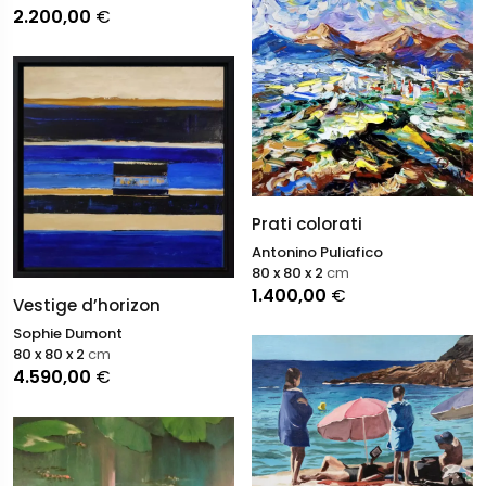
2.200,00
€
Prati colorati
Antonino Puliafico
80 x 80 x 2
cm
1.400,00
€
Vestige d’horizon
Sophie Dumont
80 x 80 x 2
cm
4.590,00
€