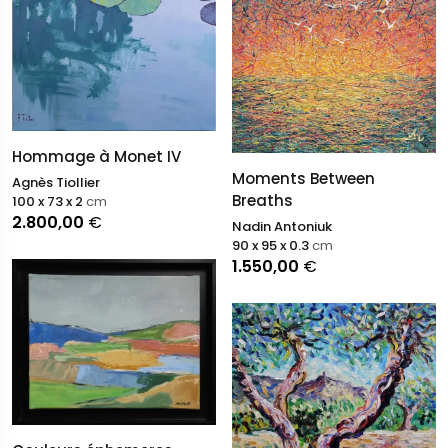
Hommage à Monet IV
Moments Between
Agnès Tiollier
Breaths
100 x 73 x 2
cm
2.800,00
€
Nadin Antoniuk
90 x 95 x 0.3
cm
1.550,00
€