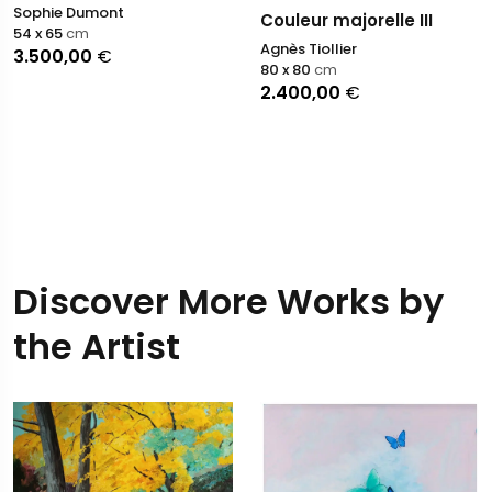
Sophie Dumont
Couleur majorelle III
54 x 65
cm
Agnès Tiollier
3.500,00
€
80 x 80
cm
2.400,00
€
Discover More Works by
the Artist