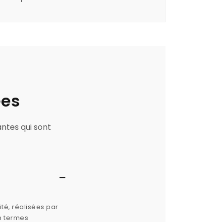
ées
antes qui sont
té, réalisées par
n termes