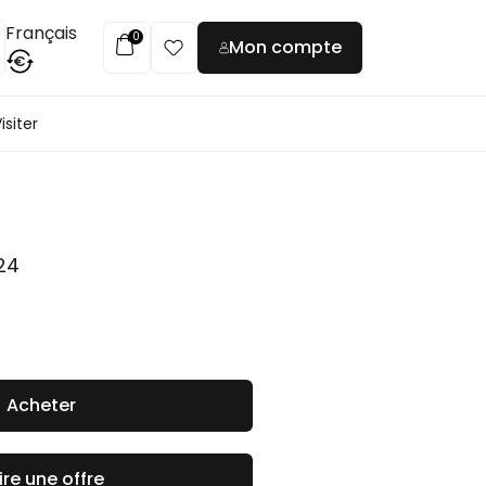
Français
0
Mon compte
€
isiter
24
Acheter
ire une offre