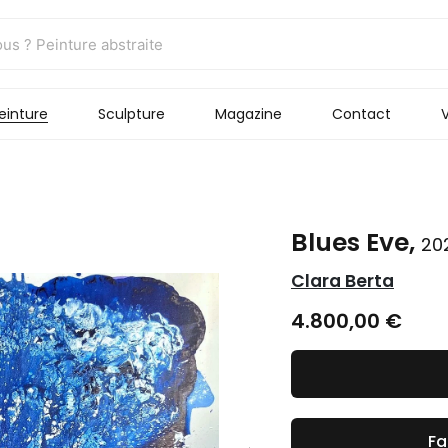
einture
Sculpture
Magazine
Contact
V
Blues Eve,
20
Clara Berta
4.800,00
€
Fa