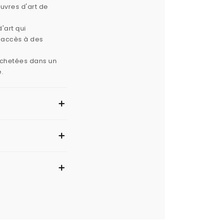
œuvres d'art de
'art qui
e accès à des
 achetées dans un
e.