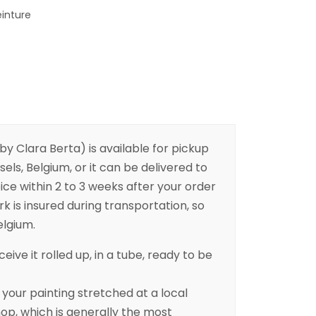
einture
by Clara Berta) is available for pickup
sels, Belgium, or it can be delivered to
ice within 2 to 3 weeks after your order
k is insured during transportation, so
elgium.
eive it rolled up, in a tube, ready to be
ur painting stretched at a local
p, which is generally the most