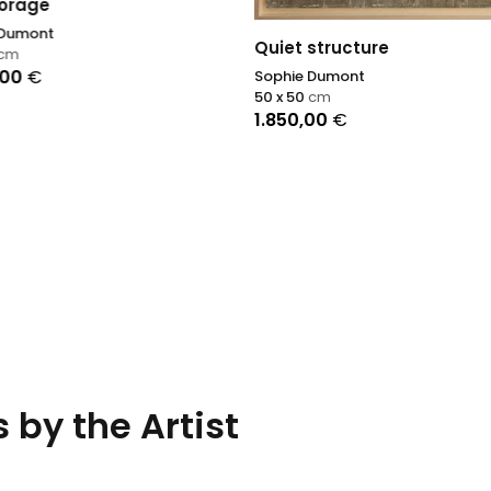
'orage
 Dumont
Quiet structure
cm
,00
€
Sophie Dumont
50 x 50
cm
1.850,00
€
 by the Artist