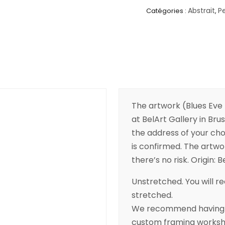
Abstrait
P
Catégories :
,
The artwork (Blues Eve 
at BelArt Gallery in Brus
the address of your cho
is confirmed. The artwor
there’s no risk. Origin: B
Unstretched. You will rec
stretched.
We recommend having yo
custom framing worksho