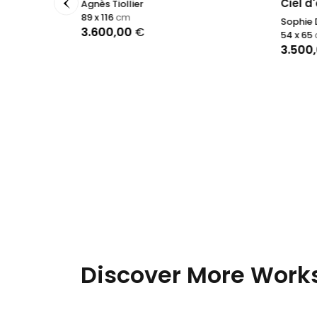
Ciel d
Agnès Tiollier
89 x 116
cm
Sophie
3.600,00
€
54 x 65
3.500
Discover More Works