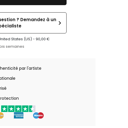
uestion ? Demandez à un
pécialiste
United States (US) -
90,00
€
rois semaines
henticité par l'artiste
nationale
risé
rotection