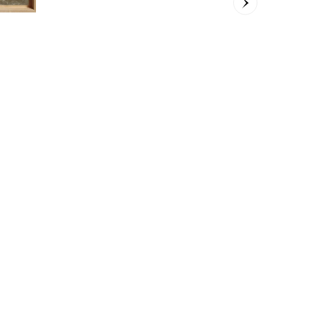
Sophie Dumon
54 x 65
cm
3.500,00
€