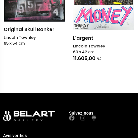
Original Skull Banker
Lincoln Townley
L'argent
65 x 54
cm
Lincoln Townley
60 x 42
cm
11.605,00
€
Suivez-nous
Avis vérifiés