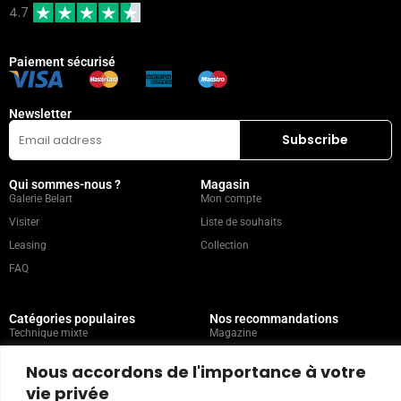
4.7
Paiement sécurisé
Newsletter
Qui sommes-nous ?
Magasin
Galerie Belart
Mon compte
Visiter
Liste de souhaits
Leasing
Collection
FAQ
Catégories populaires
Nos recommandations
Technique mixte
Magazine
Peinture
Contact
Nous accordons de l'importance à votre
Abstrait
Artistes
vie privée