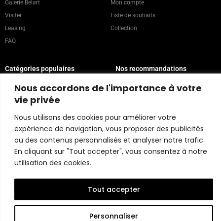
Galerie Belart
Mon compte
Visiter
Liste de souhaits
Leasing
Collection
FAQ
Catégories populaires
Nos recommandations
Technique mixte
Magazine
Nous accordons de l'importance à votre
Peinture
Contact
vie privée
Abstrait
Artistes
Portrait
Nous utilisons des cookies pour améliorer votre
expérience de navigation, vous proposer des publicités
ou des contenus personnalisés et analyser notre trafic.
Politique du magasin
En cliquant sur "Tout accepter", vous consentez à notre
utilisation des cookies.
Copyright © 2026 Belart Gallery | Powered by Carre agency
Tout accepter
Personnaliser