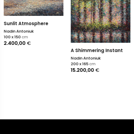
tmosphere
oniuk
m
0
€
Fields o
A Shimmering Instant
Serenity
Nadin Antoniuk
Nadin Ant
200 x 165
cm
102 x 127
c
15.200,00
€
2.800,0