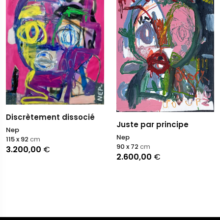
Discrètement dissocié
Juste par principe
Nep
Nep
115 x 92
cm
90 x 72
cm
3.200,00
€
2.600,00
€