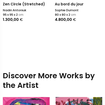
Zen Circle (Stretched)
Au bord du jour
Nadin Antoniuk
Sophie Dumont
95 x 95 x 2
cm
80 x 80 x 2
cm
1.300,00
€
4.800,00
€
Discover More Works by
the Artist