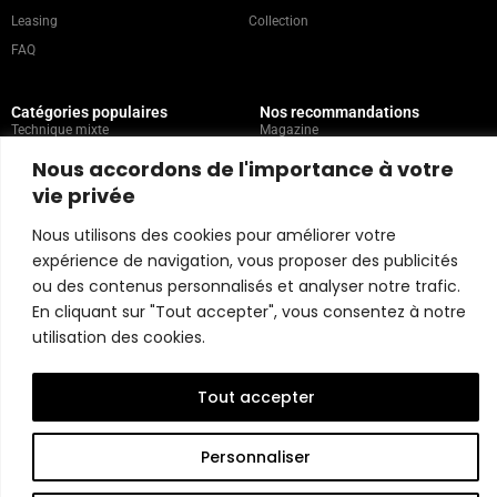
Leasing
Collection
FAQ
Catégories populaires
Nos recommandations
Technique mixte
Magazine
Peinture
Contact
Nous accordons de l'importance à votre
Abstrait
Artistes
vie privée
Portrait
Nous utilisons des cookies pour améliorer votre
expérience de navigation, vous proposer des publicités
Politique du magasin
ou des contenus personnalisés et analyser notre trafic.
En cliquant sur "Tout accepter", vous consentez à notre
Copyright © 2026 Belart Gallery | Powered by Carre agency
utilisation des cookies.
Tout accepter
Personnaliser