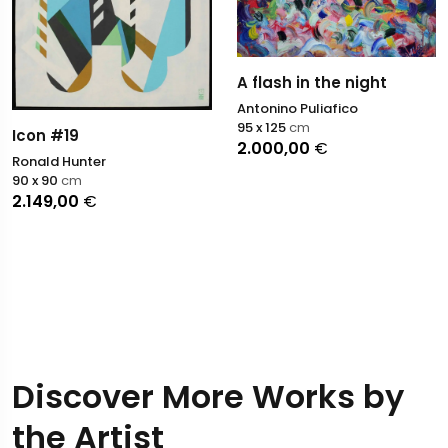
A flash in the night
Antonino Puliafico
95 x 125
cm
Icon #19
2.000,00
€
Ronald Hunter
90 x 90
cm
2.149,00
€
Discover More Works by
the Artist