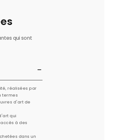
ées
antes qui sont
té, réalisées par
n termes
œuvres d'art de
'art qui
e accès à des
 achetées dans un