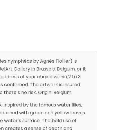
s nymphéas by Agnès Tiollier) is
elArt Gallery in Brussels, Belgium, or it
address of your choice within 2 to 3
is confirmed. The artwork is insured
 there’s no risk. Origin: Belgium.
, inspired by the famous water lilies,
adorned with green and yellow leaves
he water’s surface. The bold use of
en creates a sense of depth and