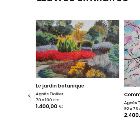
Le jardin botanique
Agnès Tiollier
Comme
70 x 100
cm
Agnès Ti
1.400,00
€
92 x 73
2.400