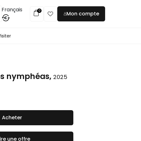
Français
0
Mon compte
€
isiter
s nymphéas,
2025
Acheter
ire une offre