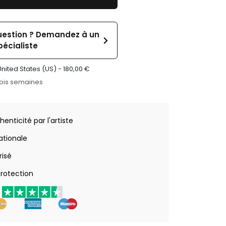
uestion ? Demandez à un
pécialiste
United States (US) -
180,00
€
rois semaines
henticité par l'artiste
nationale
risé
rotection