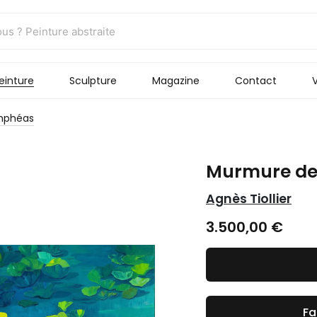
einture
Sculpture
Magazine
Contact
V
mphéas
Murmure de
Agnès Tiollier
3.500,00
€
Fa