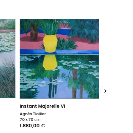
Majorelle III
Instant Majorelle VI
Agnès Tiollier
Agnès Tiollier
70 x 70
cm
70 x 70
cm
1.120,00
€
1.880,00
€