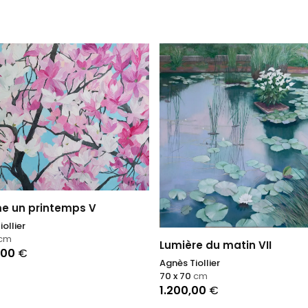
 un printemps V
ollier
cm
Lumière du matin VII
,00
€
Agnès Tiollier
70 x 70
cm
1.200,00
€