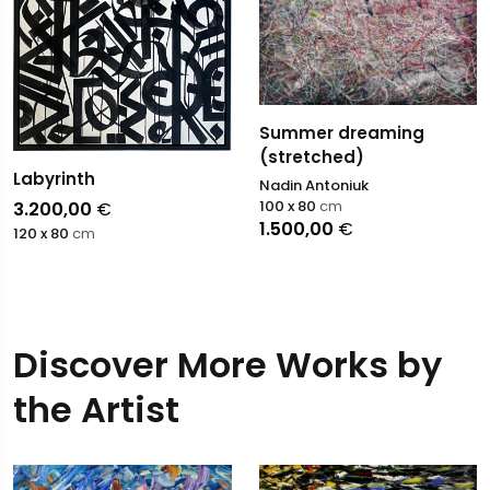
Summer dreaming
(stretched)
Labyrinth
Nadin Antoniuk
100 x 80
cm
3.200,00
€
1.500,00
€
120 x 80
cm
Discover More Works by
the Artist