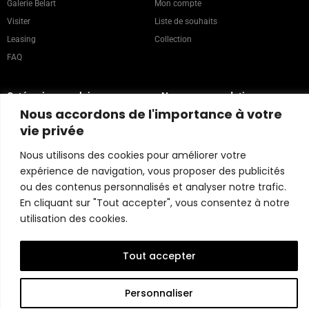
Galerie Belart
Mon compte
Visiter
Liste de souhaits
Leasing
Collection
FAQ
Catégories populaires
Nos recommandations
Technique mixte
Magazine
Nous accordons de l'importance à votre
Peinture
Contact
vie privée
Abstrait
Artistes
Nous utilisons des cookies pour améliorer votre
Portrait
expérience de navigation, vous proposer des publicités
ou des contenus personnalisés et analyser notre trafic.
En cliquant sur "Tout accepter", vous consentez à notre
Politique du magasin
utilisation des cookies.
Copyright © 2026 Belart Gallery | Powered by Carre agency
Tout accepter
Personnaliser