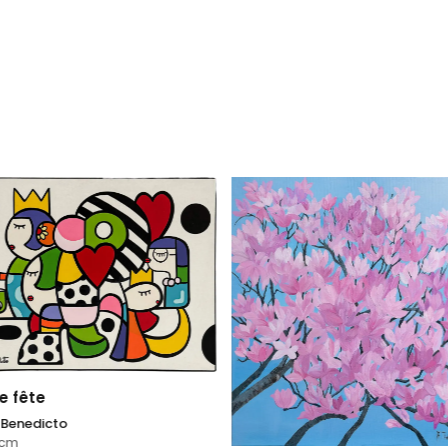
e fête
a Benedicto
cm