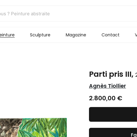
einture
Sculpture
Magazine
Contact
V
Parti pris III,
Agnès Tiollier
2.800,00
€
Fa