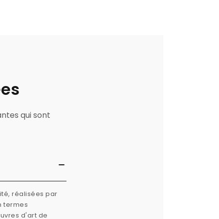
ées
antes qui sont
té, réalisées par
n termes
œuvres d'art de