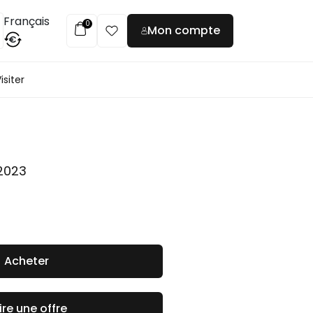
Français
0
Mon compte
€
isiter
2023
Acheter
ire une offre