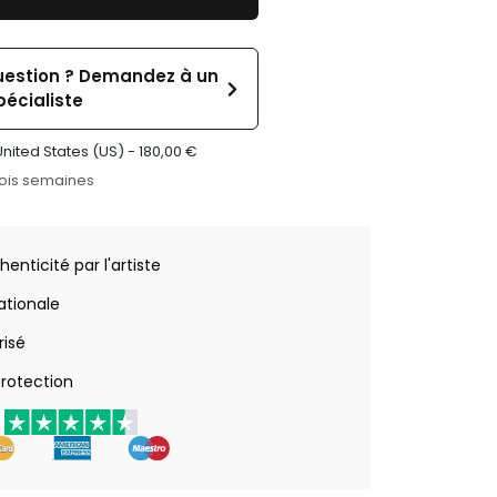
uestion ? Demandez à un
pécialiste
United States (US) -
180,00
€
rois semaines
henticité par l'artiste
nationale
risé
rotection