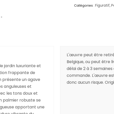
Figuratif
P
Catégories :
,
L'œuvre peut être retiré
Belgique, ou peut être l
 jardin luxuriante et
délai de 2 à 3 semaines
tion frappante de
commande. L'œuvre est a
an présente un agave
donc aucun risque. Origin
es anguleuses et
c les tons doux et
un palmier robuste se
rugueuse apportant une
rdure vibrante du