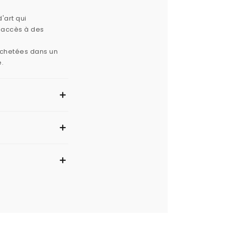
'art qui
e accès à des
 achetées dans un
e.