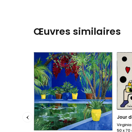
Œuvres similaires
nt-Laurent
Jour d
Virgini
50 x 70