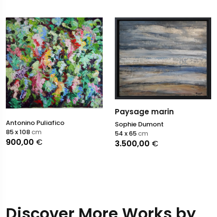
Paysage marin
Antonino Puliafico
Sophie Dumont
85 x 108
cm
54 x 65
cm
900,00
€
3.500,00
€
Discover More Works by