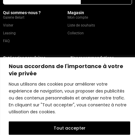
Qui sommes-nous ?
Magasin
Galerie Belart
Mon compte
Visiter
Liste de souhaits
Leasing
Collection
FAQ
Catégories populaires
Nos recommandations
Technique mixte
Magazine
Nous accordons de l'importance à votre
Peinture
Contact
vie privée
Abstrait
Artistes
Nous utilisons des cookies pour améliorer votre
Portrait
expérience de navigation, vous proposer des publicités
ou des contenus personnalisés et analyser notre trafic.
Politique du magasin
En cliquant sur "Tout accepter", vous consentez à notre
utilisation des cookies.
Copyright © 2026 Belart Gallery | Powered by Carre agency
Tout accepter