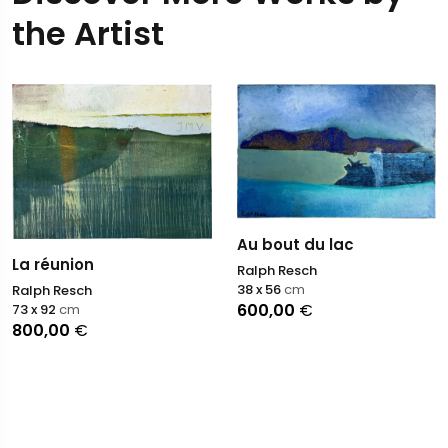
the Artist
Au bout du lac
La réunion
Ralph Resch
38 x 56
cm
Ralph Resch
600,00
€
73 x 92
cm
800,00
€