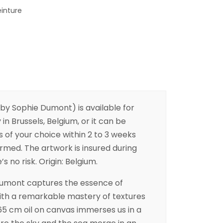
einture
y Sophie Dumont) is available for
 in Brussels, Belgium, or it can be
s of your choice within 2 to 3 weeks
irmed. The artwork is insured during
s no risk. Origin: Belgium.
Dumont captures the essence of
th a remarkable mastery of textures
65 cm oil on canvas immerses us in a