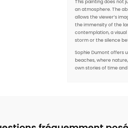
This painting does not j
an atmosphere. The abse
allows the viewer’s ima
the immensity of the la
contemplation, a visual
storm or the silence bef
Sophie Dumont offers u
beaches, where nature, t
own stories of time and 
estions fréquemment pos