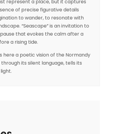
ust represent a place, but it captures
nce of precise figurative details
gination to wander, to resonate with
ndscape. “Seascape” is an invitation to
 pause that evokes the calm after a
ore a rising tide.
s here a poetic vision of the Normandy
hrough its silent language, tells its
light.
ées