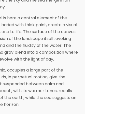
re the sky and the sea merge in an
ny.
l is here a central element of the
 loaded with thick paint, create a visual
cene to life. The surface of the canvas
on of the landscape itself, evoking
d and the fluidity of the water. The
nd gray blend into a composition where
olve with the light of day.
ic, occupies a large part of the
uds, in perpetual motion, give the
nt suspended between calm and
ach, with its warmer tones, recalls
f the earth, while the sea suggests an
ke horizon.