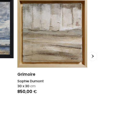
Un tuffo nel 
Antonino Pulia
Grimoire
70 x 80
cm
Sophie Dumont
1.200,00
€
30 x 30
cm
850,00
€