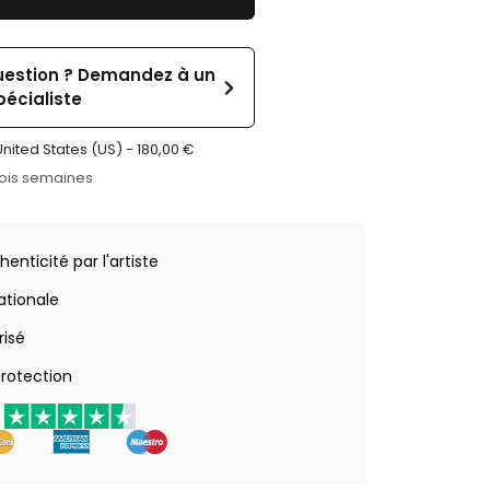
uestion ? Demandez à un
pécialiste
United States (US) -
180,00
€
rois semaines
henticité par l'artiste
nationale
risé
rotection