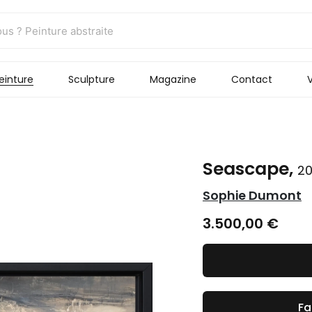
einture
Sculpture
Magazine
Contact
V
Seascape,
2
Sophie Dumont
3.500,00
€
Fa