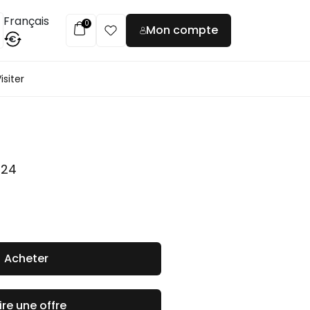
Français
0
Mon compte
€
isiter
024
Acheter
ire une offre