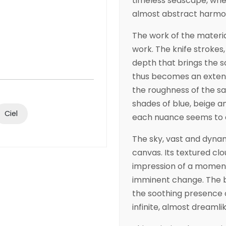
timeless seascape, whe
almost abstract harmo
The work of the materia
work. The knife strokes,
depth that brings the s
thus becomes an extensi
the roughness of the san
shades of blue, beige a
Ciel
each nuance seems to ev
The sky, vast and dynam
canvas. Its textured clo
impression of a mome
imminent change. The be
the soothing presence o
infinite, almost dreamli