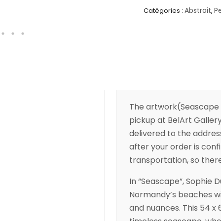
Abstrait
P
Catégories :
,
The artwork(Seascape b
pickup at BelArt Gallery
delivered to the addres
after your order is conf
transportation, so there’
In “Seascape”, Sophie 
Normandy’s beaches wi
and nuances. This 54 x 