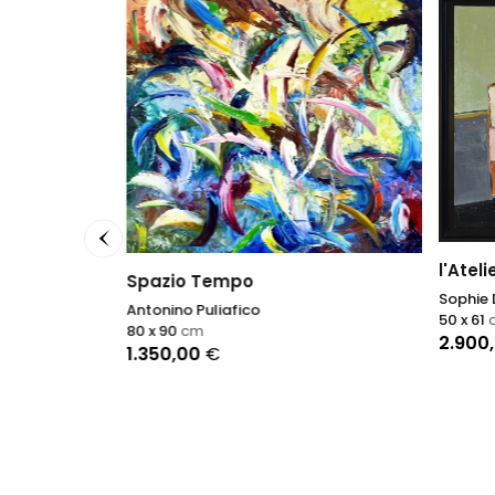
l'Atel
Spazio Tempo
Sophie
Antonino Puliafico
50 x 61
80 x 90
cm
2.900
1.350,00
€