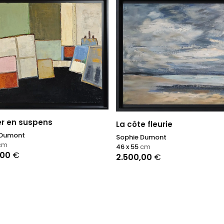
ier en suspens
La côte fleurie
 Dumont
Sophie Dumont
cm
46 x 55
cm
,00
€
2.500,00
€