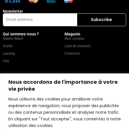
Newsletter
Qui sommes-nous ?
Magasin
Galerie Belart
Mon compte
Visiter
Liste de souhaits
Leasing
Collection
FAQ
Catégories populaires
Nos recommandations
Nous accordons de l'importance à votre
Technique mixte
Magazine
vie privée
Peinture
Contact
Abstrait
Artistes
Nous utilisons des cookies pour améliorer votre
Portrait
expérience de navigation, vous proposer des publicités
ou des contenus personnalisés et analyser notre trafic.
En cliquant sur "Tout accepter", vous consentez à notre
Politique du magasin
utilisation des cookies.