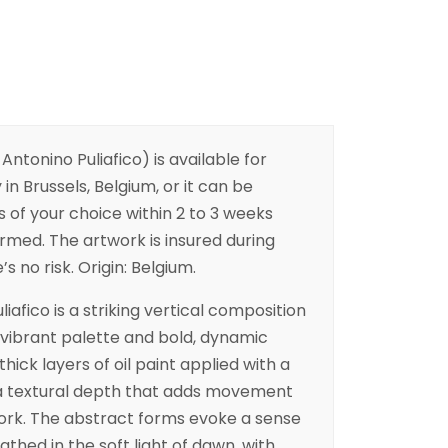
ntonino Puliafico) is available for
 in Brussels, Belgium, or it can be
s of your choice within 2 to 3 weeks
irmed. The artwork is insured during
s no risk. Origin: Belgium.
liafico is a striking vertical composition
s vibrant palette and bold, dynamic
thick layers of oil paint applied with a
g a textural depth that adds movement
ork. The abstract forms evoke a sense
thed in the soft light of dawn, with