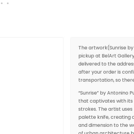
The artwork(Sunrise by A
pickup at BelArt Gallery
delivered to the addres
after your order is conf
transportation, so there’
“Sunrise” by Antonino Pu
that captivates with it
strokes. The artist uses 
palette knife, creatin
and dimension to the w
of urban architecture ba