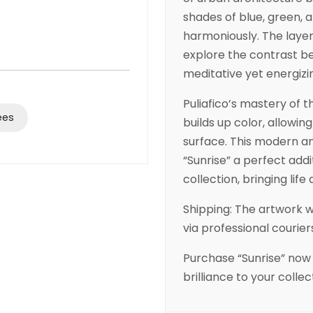
shades of blue, green,
harmoniously. The layeri
explore the contrast be
meditative yet energizi
Puliafico’s mastery of t
ées
builds up color, allowin
surface. This modern 
“Sunrise” a perfect add
collection, bringing lif
Shipping: The artwork 
via professional couriers
Purchase “Sunrise” now
brilliance to your collec