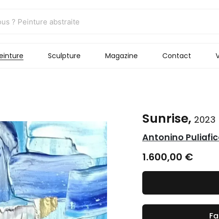
einture
Sculpture
Magazine
Contact
V
Sunrise,
2023
Antonino Puliafi
1.600,00
€
Fa