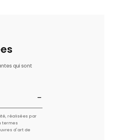
ées
antes qui sont
té, réalisées par
n termes
œuvres d'art de