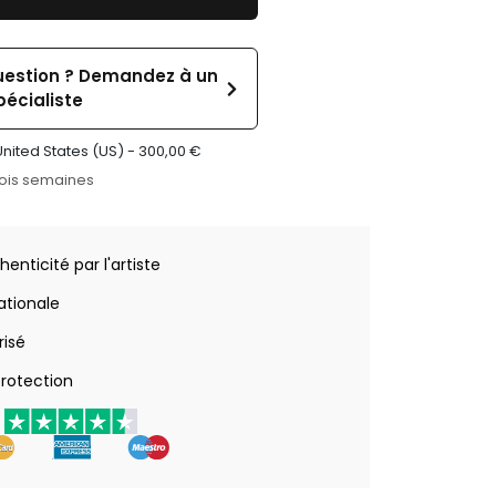
uestion ? Demandez à un
pécialiste
United States (US) -
300,00
€
rois semaines
henticité par l'artiste
nationale
risé
rotection