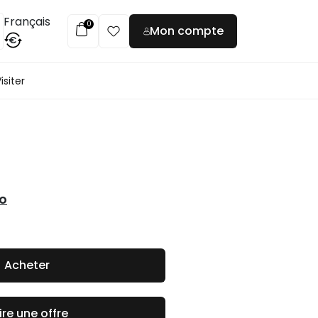
Français
0
Mon compte
€
isiter
co
Acheter
ire une offre