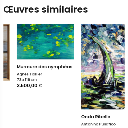
Œuvres similaires
Murmure des nymphéas
Agnès Tiollier
73 x 116
cm
3.500,00
€
Onda Ribelle
Antonino Puliafico