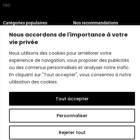
FAQ
Catégories populaires
Nos recommandations
Technique mixte
Magazine
Nous accordons de l'importance à votre
Peinture
Contact
vie privée
Abstrait
Artistes
Nous utilisons des cookies pour améliorer votre
Portrait
expérience de navigation, vous proposer des publicités
ou des contenus personnalisés et analyser notre trafic.
Politique du magasin
En cliquant sur "Tout accepter", vous consentez à notre
utilisation des cookies.
Copyright © 2026 Belart Gallery | Powered by Carre agency
Tout accepter
Personnaliser
Rejeter tout