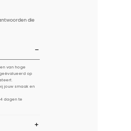
 antwoorden die
rken van hoge
g geëvalueerd op
steert.
bij jouw smaak en
14 dagen te