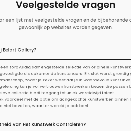
Veelgestelde vragen
aar een lijst met veelgestelde vragen en de bijbehorende
gewoonlijk op websites worden gegeven.
 Belart Gallery?
dt een zorgvuldig samengestelde selectie van originele kunstwe
l gevestigde als opkomende kunstenaars. Elk stuk wordt grondi
akmanschap, zodat je zeker weet dat je in waardevolle kunst inve
eleiding kun je vol vertrouwen kunstwerken kiezen die passen 
ieve collectie biedt toegang tot uniek wereldwijd talent.
ek voordeel met de optie om aangekochte kunstwerken binnen 
je niet bevallen, waar ter wereld je ook bent.
htheid Van Het Kunstwerk Controleren?