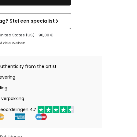
ag? Stel een specialist
United States (US) -
90,00
€
t drie weken
Authenticity from the artist
levering
ling
verpakking
beoordelingen
4.7
Schilderen