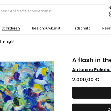
N
Schilderen
Beeldhouwkunst
Tijdschrift
Neem
 the night
A flash in th
Antonino Puliafi
2.000,00
€
D