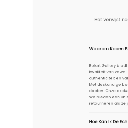
Het verwijst n
Waarom Kopen Bij
Belart Gallery bie
kwaliteit van zowe
authenticiteit en v
Met deskundige beg
doelen. Onze exclus
We bieden een uni
retourneren als ze 
Hoe Kan Ik De Ec