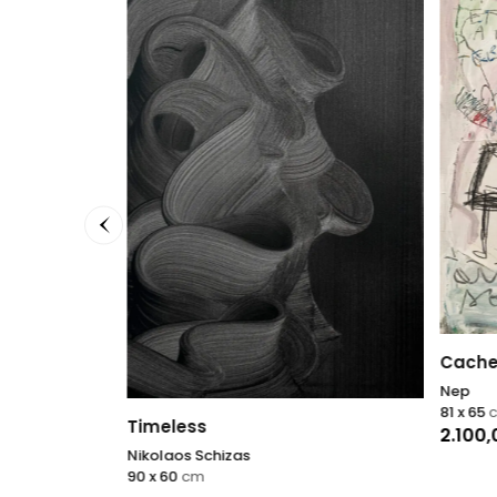
Cache
Nep
81 x 65
Timeless
2.100
Nikolaos Schizas
90 x 60
cm