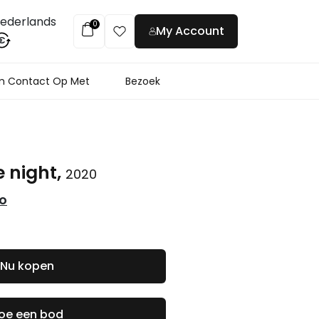
ederlands
0
My Account
€
 Contact Op Met
Bezoek
e night,
2020
co
Nu kopen
oe een bod