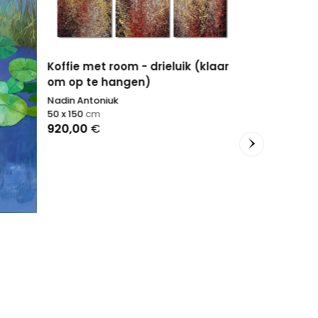
Koffie met room - drieluik (klaar
om op te hangen)
Nadin Antoniuk
50 x 150
cm
920,00
€
Desertificaz
Antonino Pulia
120 x 120
cm
1.700,00
€