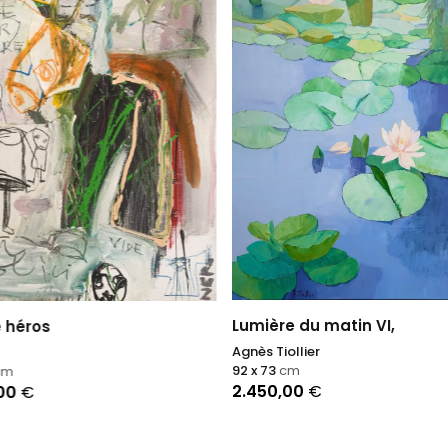
Lumière du matin VI,
 héros
Agnès Tiollier
92 x 73
cm
cm
2.450,00
€
,00
€