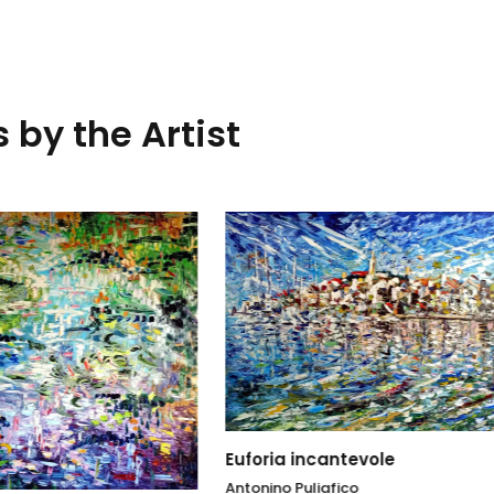
 by the Artist
ia incantevole
Luce e uliveto
o Puliafico