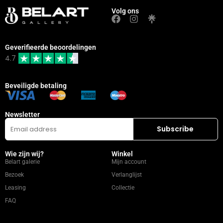
Volg ons
Geverifieerde beoordelingen
4.7
Beveiligde betaling
Newsletter
Wie zijn wij?
Winkel
Belart galerie
Mijn account
Bezoek
Verlanglijst
Leasing
Collectie
FAQ