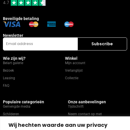
4.7
Beveiligde betaling
Newsletter
Wie zijn wij?
Winkel
Belart galerie
Mijn account
Bezoek
Verlanglijst
Leasing
Collectie
FAQ
Populaire categorieën
Onze aanbevelingen
Gemengde media
Tijdschrift
Schilderen
Neem contact op met
Abstract
Kunstenaars
Wij hechten waarde aan uw privacy
Portret