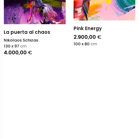
Pink Energy
La puerta al chaos
2.900,00
€
Nikolaos Schizas
100 x 80
cm
130 x 97
cm
4.000,00
€