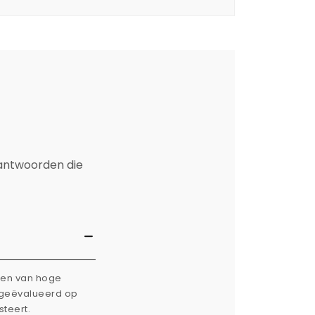
 antwoorden die
rken van hoge
g geëvalueerd op
steert.