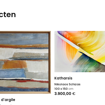
cten
Katharsis
Nikolaos Schizas
100 x 150
cm
3.900,00
€
 d'argile