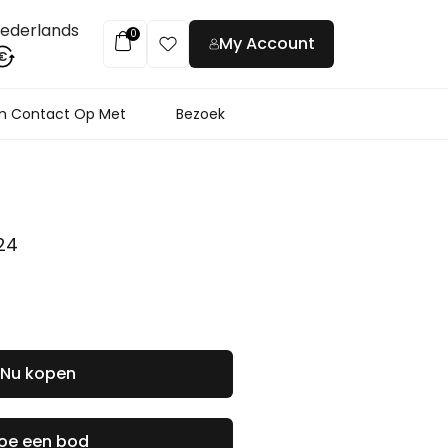
ederlands
0
My Account
€
 Contact Op Met
Bezoek
24
Nu kopen
oe een bod