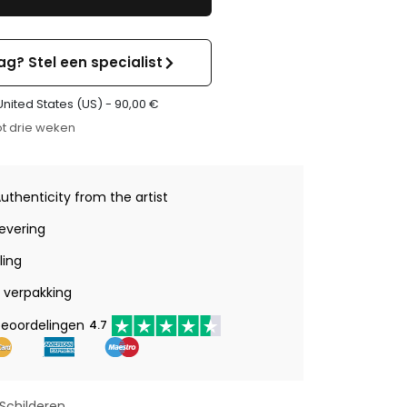
ag? Stel een specialist
United States (US) -
90,00
€
t drie weken
Authenticity from the artist
levering
ling
verpakking
beoordelingen
4.7
Schilderen