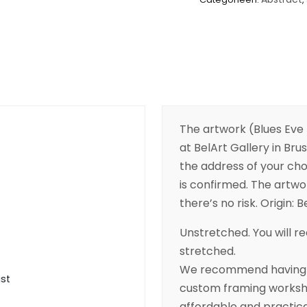
The artwork (Blues Eve 
at BelArt Gallery in Brus
the address of your cho
is confirmed. The artwor
there’s no risk. Origin: B
Unstretched. You will rec
stretched.
We recommend having yo
ist
custom framing worksho
affordable and practica