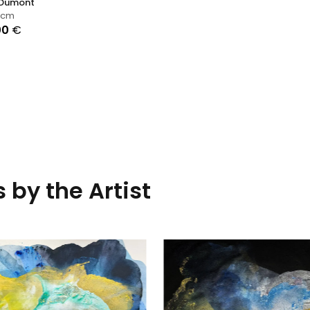
 Dumont
cm
00
€
 by the Artist