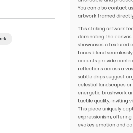
You can also contact us 
artwork framed directl
This striking artwork fe
dominating the canvas w
werk
showcases a textured 
tones blend seamlessly
accents provide contrast
reflections across a va
subtle drips suggest or
celestial landscapes or
energetic brushwork and
tactile quality, inviting 
This piece uniquely cap
expressionism, offering
evokes emotion and co