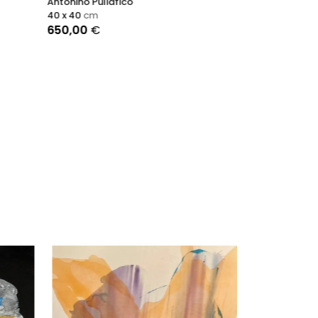
Antonino Puliafico
40 x 40
cm
650,00
€
Chic & Choc
Isabelle Schelt
119 x 90
cm
14.800,00
€