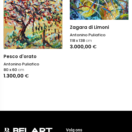
Zagara di Limoni
Antonino Puliafico
118 x 138
cm
3.000,00
€
Pesco d'orato
Antonino Puliafico
80 x 60
cm
1.300,00
€
Volg ons