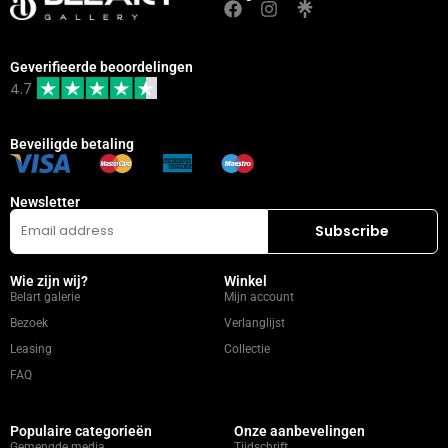
Geverifieerde beoordelingen
4.7
Beveiligde betaling
Newsletter
Wie zijn wij?
Winkel
Belart galerie
Mijn account
Bezoek
Verlanglijst
Leasing
Collectie
FAQ
Populaire categorieën
Onze aanbevelingen
Gemengde media
Tijdschrift