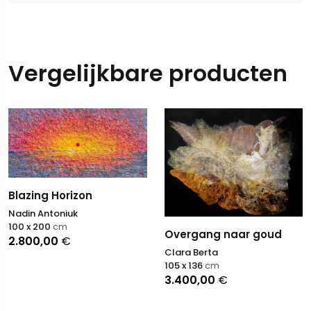
Vergelijkbare producten
Blazing Horizon
Nadin Antoniuk
100 x 200
cm
Overgang naar goud
2.800,00
€
Clara Berta
105 x 136
cm
3.400,00
€