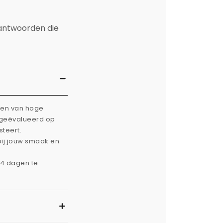
 antwoorden die
rken van hoge
g geëvalueerd op
steert.
bij jouw smaak en
14 dagen te