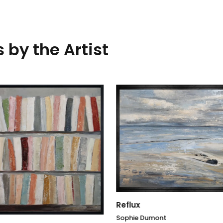
 by the Artist
Entre ciel et rivage
Sophie Dumont
x
38 x 55
cm
e Dumont
2.500,00
€