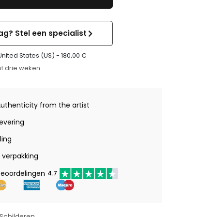
ag? Stel een specialist
United States (US) -
180,00
€
t drie weken
Authenticity from the artist
levering
ling
verpakking
beoordelingen
4.7
Schilderen