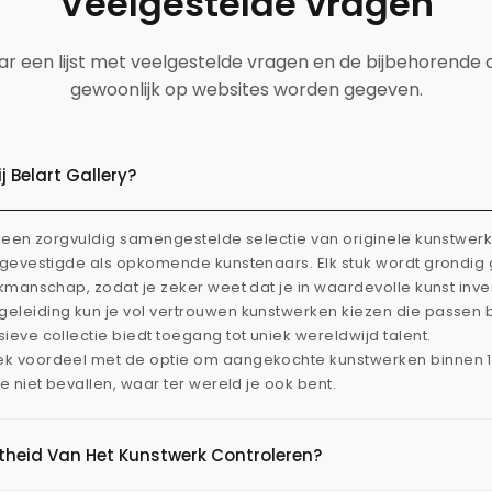
Veelgestelde vragen
aar een lijst met veelgestelde vragen en de bijbehorende
gewoonlijk op websites worden gegeven.
 Belart Gallery?
dt een zorgvuldig samengestelde selectie van originele kunstwe
l gevestigde als opkomende kunstenaars. Elk stuk wordt grondi
akmanschap, zodat je zeker weet dat je in waardevolle kunst inve
eleiding kun je vol vertrouwen kunstwerken kiezen die passen 
ieve collectie biedt toegang tot uniek wereldwijd talent.
ek voordeel met de optie om aangekochte kunstwerken binnen 
je niet bevallen, waar ter wereld je ook bent.
htheid Van Het Kunstwerk Controleren?