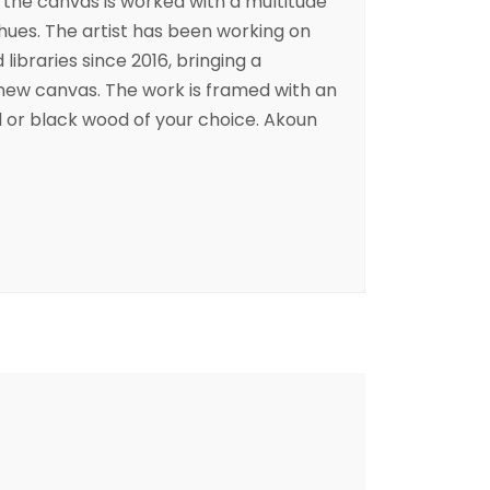
 the canvas is worked with a multitude
 hues. The artist has been working on
ibraries since 2016, bringing a
h new canvas. The work is framed with an
 or black wood of your choice. Akoun