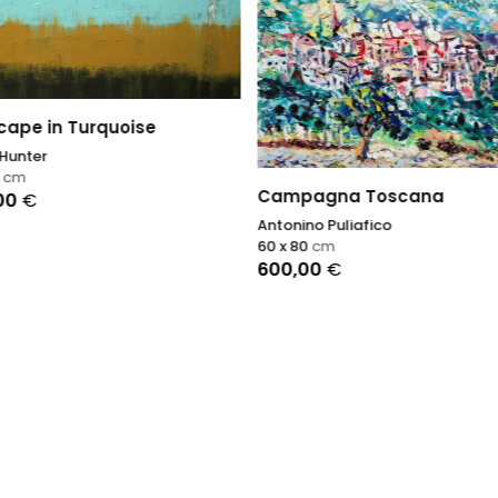
cape in Turquoise
Hunter
0
cm
Campagna Toscana
,00
€
Antonino Puliafico
60 x 80
cm
600,00
€