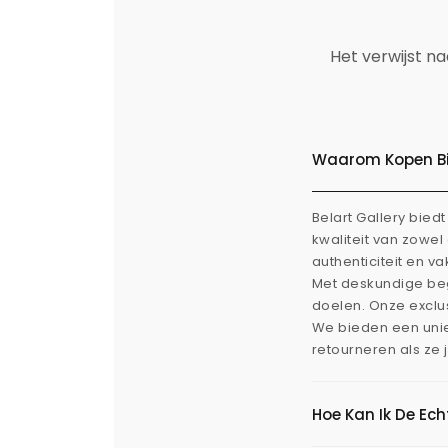
Het verwijst n
Waarom Kopen Bij
Belart Gallery bie
kwaliteit van zowe
authenticiteit en v
Met deskundige beg
doelen. Onze exclus
We bieden een uni
retourneren als ze 
Hoe Kan Ik De Ec