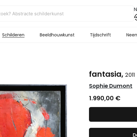
N
Schilderen
Beeldhouwkunst
Tijdschrift
Neem
fantasia,
2011
Sophie Dumont
1.990,00
€
D