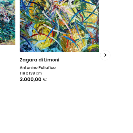
Zagara di Limoni
Antonino Puliafico
118 x 138
cm
3.000,00
€
Super Moon
Clara Berta
120 x 90
cm
2.800,00
€