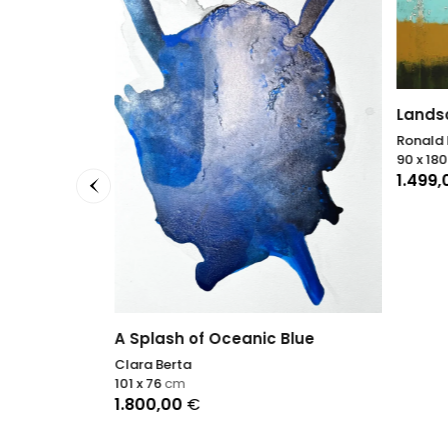
Lands
Ronald 
90 x 18
1.499
A Splash of Oceanic Blue
Clara Berta
101 x 76
cm
1.800,00
€