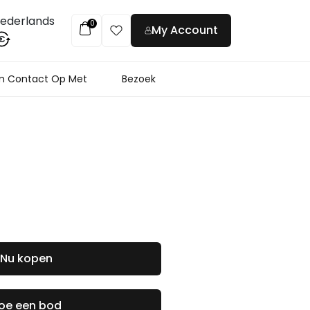
ederlands
0
My Account
€
 Contact Op Met
Bezoek
Nu kopen
oe een bod