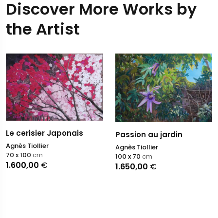
Discover More Works by
the Artist
Le cerisier Japonais
Passion au jardin
Agnès Tiollier
Agnès Tiollier
70 x 100
cm
100 x 70
cm
1.600,00
€
1.650,00
€