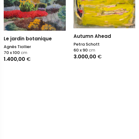
Autumn Ahead
Le jardin botanique
Petra Schott
Agnès Tiollier
60 x 90
cm
70 x 100
cm
3.000,00
€
1.400,00
€