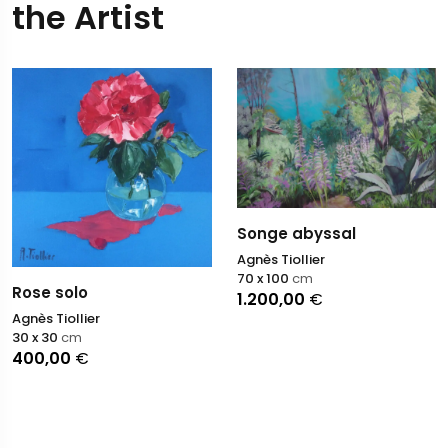
the Artist
Songe abyssal
Agnès Tiollier
70 x 100
cm
Rose solo
1.200,00
€
Agnès Tiollier
30 x 30
cm
400,00
€