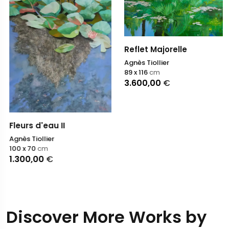
Reflet Majorelle
Agnès Tiollier
89 x 116
cm
3.600,00
€
Fleurs d'eau II
Agnès Tiollier
100 x 70
cm
1.300,00
€
Discover More Works by