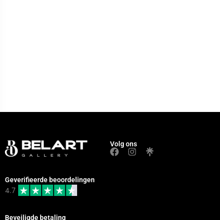
Volg ons
Geverifieerde beoordelingen
4.7
Beveiligde betaling