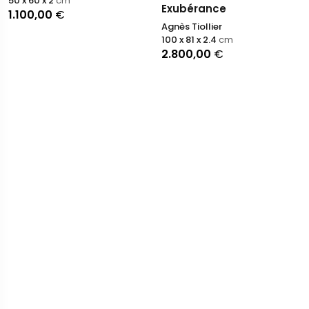
50 x 60 x 2
cm
Exubérance
1.100,00
€
Agnès Tiollier
100 x 81 x 2.4
cm
2.800,00
€