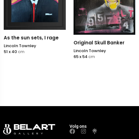
As the sun sets, I rage
Original Skull Banker
Lincoln Townley
Lincoln Townley
51 x 40
cm
65 x 54
cm
Volg ons