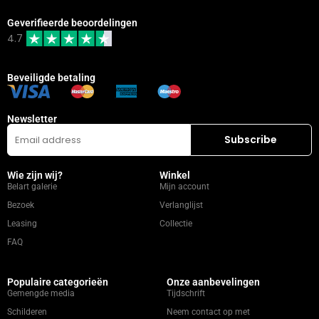
Geverifieerde beoordelingen
4.7
Beveiligde betaling
Newsletter
Wie zijn wij?
Winkel
Belart galerie
Mijn account
Bezoek
Verlanglijst
Leasing
Collectie
FAQ
Populaire categorieën
Onze aanbevelingen
Gemengde media
Tijdschrift
Schilderen
Neem contact op met