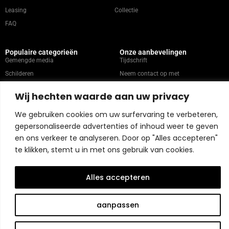
Leasing
Collectie
FAQ
Populaire categorieën
Onze aanbevelingen
Gemengde media
Tijdschrift
Schilderen
Neem contact op met
Abstract
Kunstenaars
Wij hechten waarde aan uw privacy
Portret
We gebruiken cookies om uw surfervaring te verbeteren,
gepersonaliseerde advertenties of inhoud weer te geven
Winkelbeleid
en ons verkeer te analyseren. Door op "Alles accepteren"
te klikken, stemt u in met ons gebruik van cookies.
Copyright © 2026 Belart Gallery | Powered by Carre agency
Alles accepteren
aanpassen