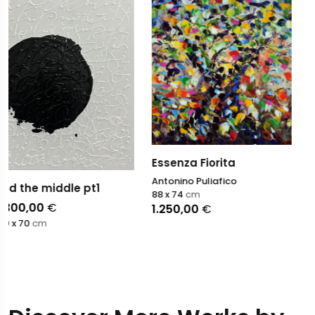
Blauwe en zwarte
handschoenen
Sophie Dumont
Essenza Fiorita
60 x 60
cm
Antonino Puliafico
2.900,00
€
88 x 74
cm
1.250,00
€