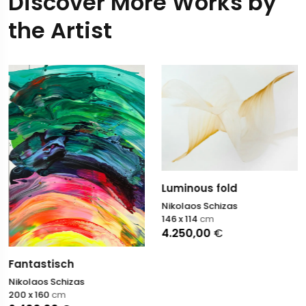
Discover More Works by
the Artist
Luminous fold
Nikolaos Schizas
146 x 114
cm
4.250,00
€
Fantastisch
Nikolaos Schizas
200 x 160
cm