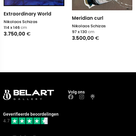
Extraordinary World
Meridian curl
Nikolaos Schizas
Nikolaos Schizas
114 x 146
cm
97 x 130
cm
3.750,00
€
3.500,00
€
Volg ons
Geverifieerde beoordelingen
4.7