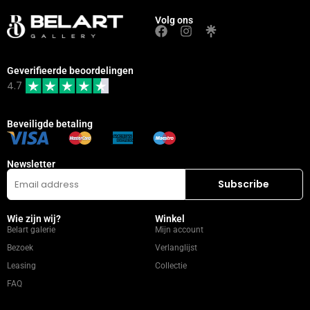
Volg ons
Geverifieerde beoordelingen
4.7
Beveiligde betaling
Newsletter
Wie zijn wij?
Winkel
Belart galerie
Mijn account
Bezoek
Verlanglijst
Leasing
Collectie
FAQ