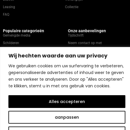
Leasing
Collectie
FAQ
Populaire categorieën
Onze aanbevelingen
Gemengde media
Tijdschrift
Schilderen
Neem contact op met
Abstract
Kunstenaars
Wij hechten waarde aan uw privacy
Portret
We gebruiken cookies om uw surfervaring te verbeteren,
gepersonaliseerde advertenties of inhoud weer te geven
Winkelbeleid
en ons verkeer te analyseren. Door op "Alles accepteren"
te klikken, stemt u in met ons gebruik van cookies.
Copyright © 2026 Belart Gallery | Powered by Carre agency
Alles accepteren
aanpassen