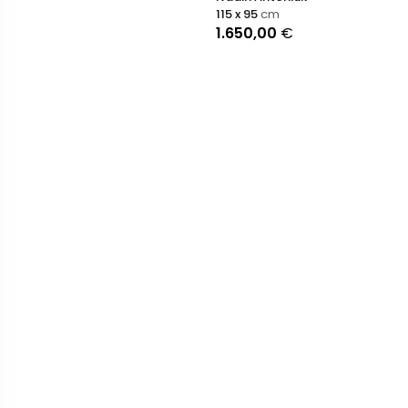
115 x 95
cm
1.650,00
€