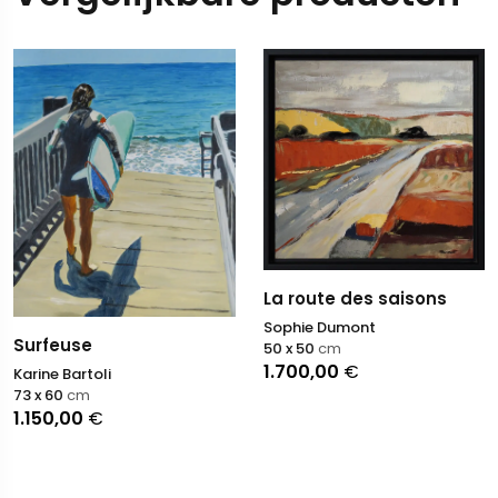
La route des saisons
Sophie Dumont
Surfeuse
50 x 50
cm
1.700,00
€
Karine Bartoli
73 x 60
cm
1.150,00
€