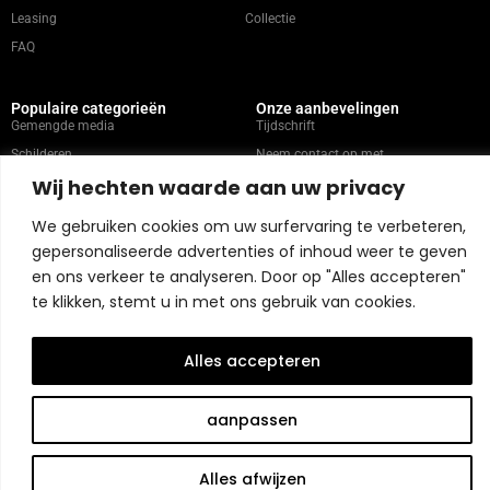
Leasing
Collectie
FAQ
Populaire categorieën
Onze aanbevelingen
Gemengde media
Tijdschrift
Schilderen
Neem contact op met
Wij hechten waarde aan uw privacy
Abstract
Kunstenaars
Portret
We gebruiken cookies om uw surfervaring te verbeteren,
gepersonaliseerde advertenties of inhoud weer te geven
en ons verkeer te analyseren. Door op "Alles accepteren"
Winkelbeleid
te klikken, stemt u in met ons gebruik van cookies.
Copyright © 2026 Belart Gallery | Powered by Carre agency
Alles accepteren
aanpassen
Alles afwijzen