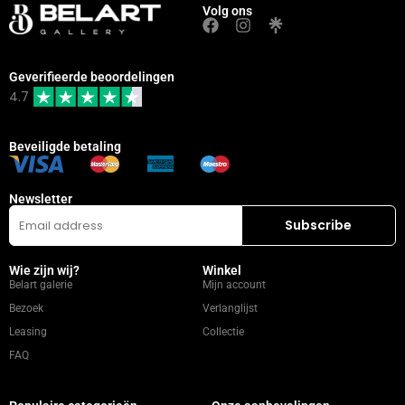
Volg ons
Geverifieerde beoordelingen
4.7
Beveiligde betaling
Newsletter
Wie zijn wij?
Winkel
Belart galerie
Mijn account
Bezoek
Verlanglijst
Leasing
Collectie
FAQ