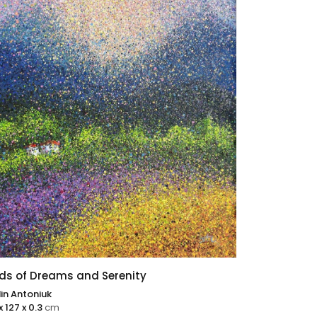
lds of Dreams and Serenity
in Antoniuk
x 127 x 0.3
cm