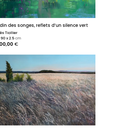
din des songes, reflets d’un silence vert
s Tiollier
 90 x 2.5
cm
000,00
€