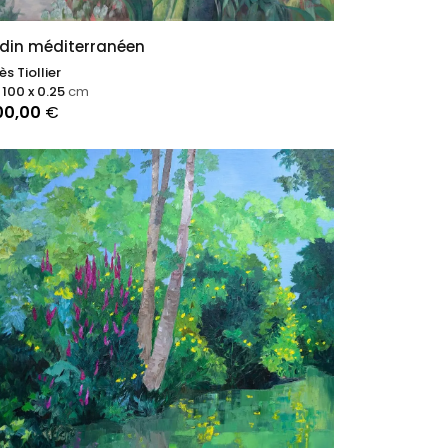
din méditerranéen
s Tiollier
 100 x 0.25
cm
00,00
€