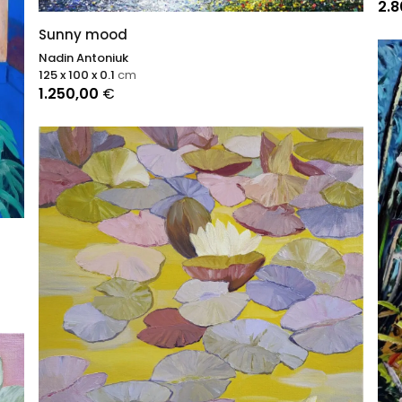
2.
Sunny mood
Nadin Antoniuk
125 x 100 x 0.1
cm
1.250,00
€