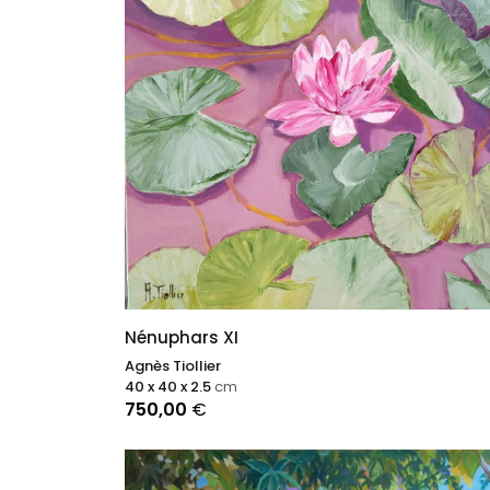
Nénuphars XI
Agnès Tiollier
40 x 40 x 2.5
cm
750,00
€