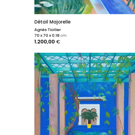
Détail Majorelle
Agnès Tiollier
70 x 70 x 0.18
cm
1.200,00
€