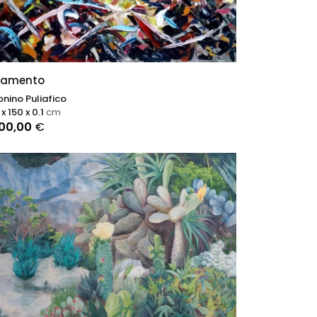
llamento
nino Puliafico
x 150 x 0.1
cm
900,00
€