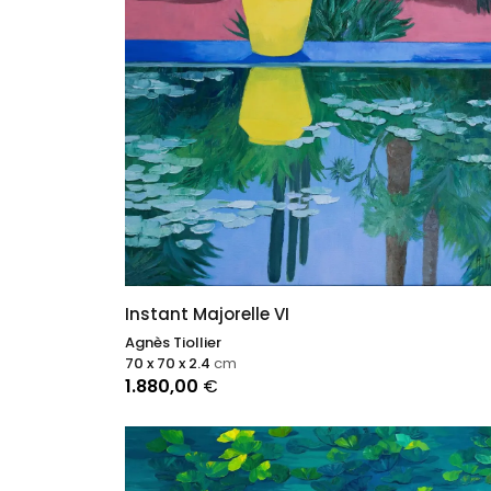
Instant Majorelle VI
Agnès Tiollier
70 x 70 x 2.4
cm
1.880,00
€