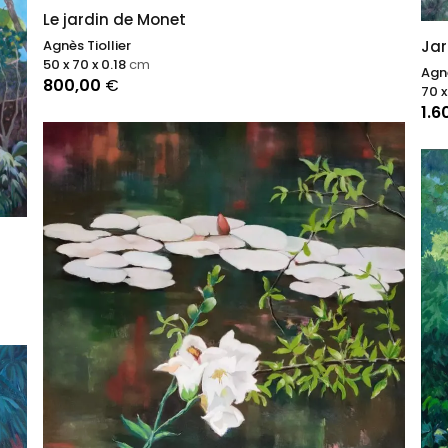
Le jardin de Monet
Jar
Agnès Tiollier
50 x 70 x 0.18
cm
Agnè
800,00
€
70 x
1.6