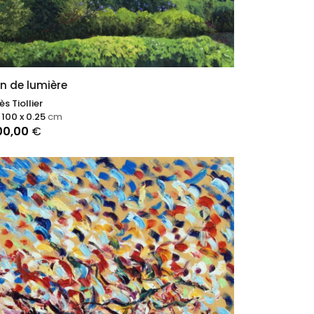
in de lumière
s Tiollier
 100 x 0.25
cm
00,00
€