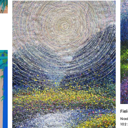
Fie
Nad
102 