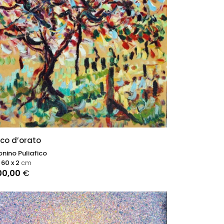
co d’orato
nino Puliafico
 60 x 2
cm
00,00
€