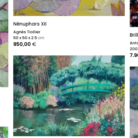
Nénuphars XII
Agnès Tiollier
Bri
50 x 50 x 2.5
cm
Anto
950,00
€
200 
7.