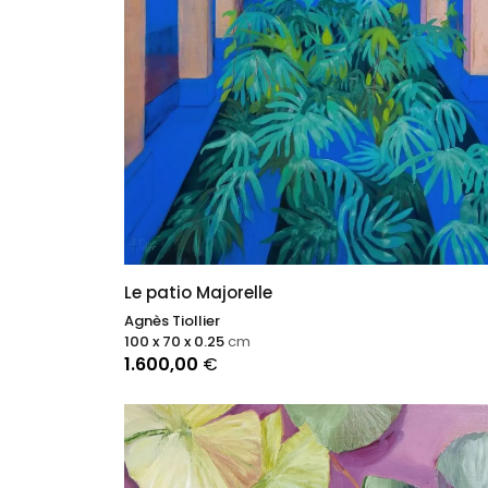
Le patio Majorelle
Agnès Tiollier
100 x 70 x 0.25
cm
1.600,00
€