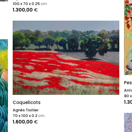
100 x 70 x 0.25
cm
1.300,00
€
Pes
Anto
80 x
1.3
Coquelicots
Agnès Tiollier
70 x 100 x 0.2
cm
1.600,00
€