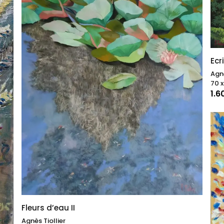
Ecr
Agnè
70 x
1.6
Fleurs d’eau II
Agnès Tiollier