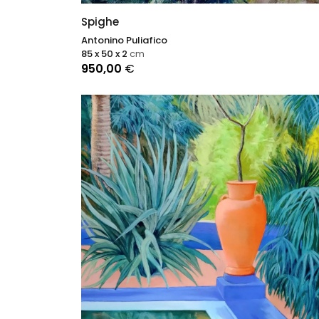
Spighe
Antonino Puliafico
85 x 50 x 2
cm
950,00
€