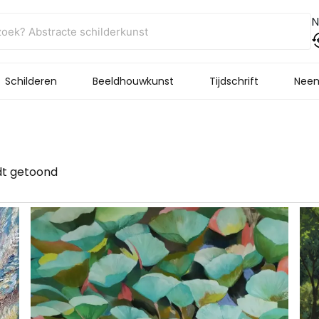
N
Schilderen
Beeldhouwkunst
Tijdschrift
Neem
rdt getoond