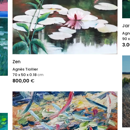
Jar
Agnè
90 x
3.
Zen
Agnès Tiollier
70 x 50 x 0.18
cm
800,00
€