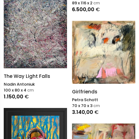
89 x 116 x 2
cm
6.500,00
€
The Way Light Falls
Nadin Antoniuk
100 x 80 x 4
cm
Girlfriends
1.150,00
€
Petra Schott
70 x 70 x 3
cm
3.140,00
€