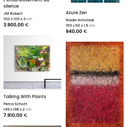
silence
Azure Zen
JM Robert
100 x 100 x 3
cm
Nadin Antoniuk
3.900,00
€
150 x 50 x 1.5
cm
940,00
€
Talking With Plants
Petra Schott
145 x 195 x 2
cm
7.910,00
€