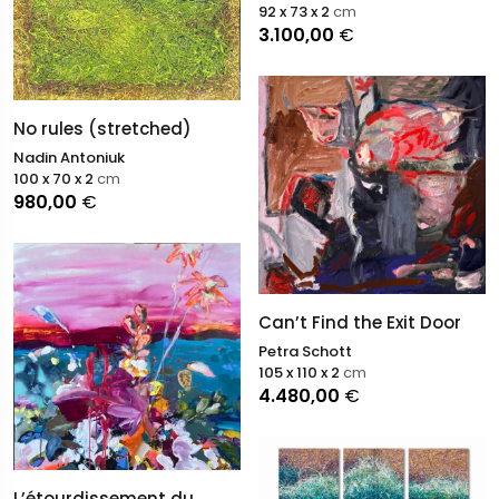
92 x 73 x 2
cm
3.100,00
€
No rules (stretched)
Nadin Antoniuk
100 x 70 x 2
cm
980,00
€
Can’t Find the Exit Door
Petra Schott
105 x 110 x 2
cm
4.480,00
€
L’étourdissement du