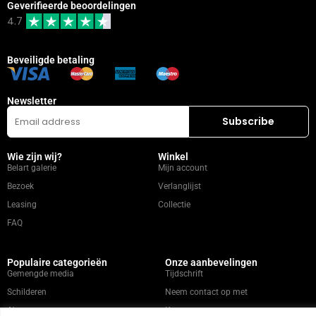
Geverifieerde beoordelingen
4.7
Beveiligde betaling
Newsletter
Wie zijn wij?
Winkel
Belart galerie
Mijn account
Bezoek
Verlanglijst
Leasing
Collectie
FAQ
Populaire categorieën
Onze aanbevelingen
Gemengde media
Tijdschrift
Schilderen
Neem contact op met
Abstract
Kunstenaars