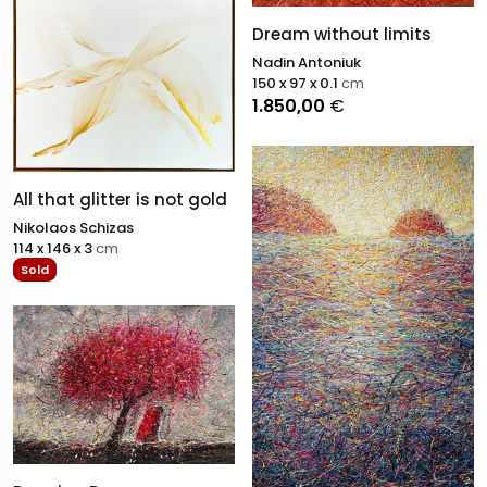
Dream without limits
Nadin Antoniuk
150 x 97 x 0.1
cm
1.850,00
€
All that glitter is not gold
Nikolaos Schizas
114 x 146 x 3
cm
Sold