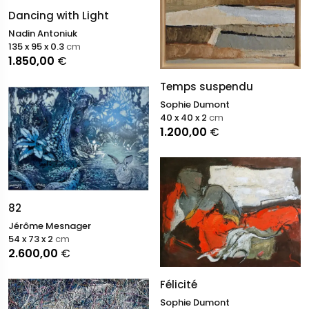
Dancing with Light
Nadin Antoniuk
135 x 95 x 0.3
cm
1.850,00
€
Temps suspendu
Sophie Dumont
40 x 40 x 2
cm
1.200,00
€
82
Jérôme Mesnager
54 x 73 x 2
cm
2.600,00
€
Félicité
Sophie Dumont