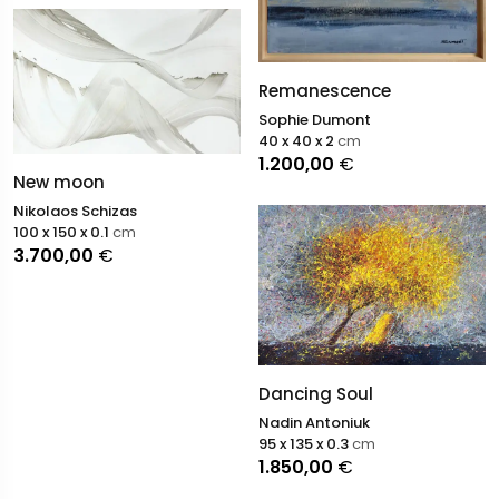
Remanescence
Sophie Dumont
40 x 40 x 2
cm
1.200,00
€
New moon
Nikolaos Schizas
100 x 150 x 0.1
cm
3.700,00
€
Dancing Soul
Nadin Antoniuk
95 x 135 x 0.3
cm
1.850,00
€