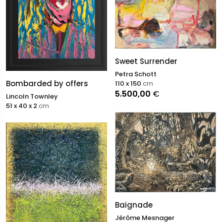
Sweet Surrender
Petra Schott
Bombarded by offers
110 x 150
cm
5.500,00
€
Lincoln Townley
51 x 40 x 2
cm
Baignade
Jérôme Mesnager