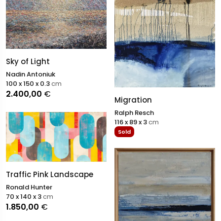
Sky of Light
Nadin Antoniuk
100 x 150 x 0.3
cm
2.400,00
€
Migration
Ralph Resch
116 x 89 x 3
cm
Sold
Traffic Pink Landscape
Ronald Hunter
70 x 140 x 3
cm
1.850,00
€