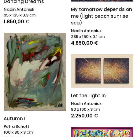
Dancing Dreams
My tomorrow depends on
Nadin Antoniuk
95 x 135 x 0.3
cm
me (light peach sunrise
1.850,00
€
sea)
Nadin Antoniuk
235 x 150 x 0.1
cm
4.850,00
€
Let the Light In
Nadin Antoniuk
80 x 160 x 3
cm
2.250,00
€
Autumn II
Petra Schott
100 x 80 x 3
cm