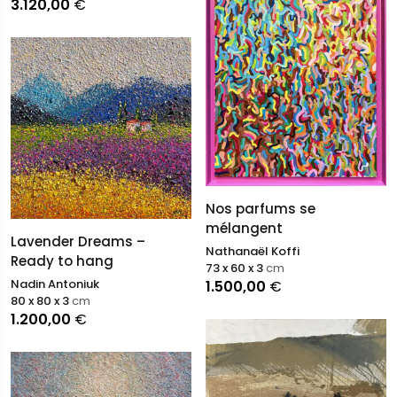
3.120,00
€
Nos parfums se
mélangent
Lavender Dreams –
Nathanaël Koffi
Ready to hang
73 x 60 x 3
cm
Nadin Antoniuk
1.500,00
€
80 x 80 x 3
cm
1.200,00
€