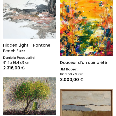
Hidden Light – Pantone
Peach Fuzz
Daniela Pasqualini
Douceur d’un soir d’été
91.4 x 91.4 x 5
cm
2.316,00
€
JM Robert
80 x 60 x 3
cm
3.000,00
€