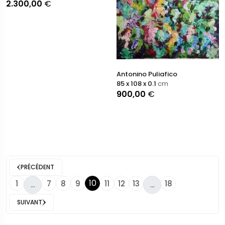
2.300,00
€
Antonino Puliafico
85 x 108 x 0.1
cm
900,00
€
PRÉCÉDENT
10
1
7
8
9
11
12
13
18
...
...
SUIVANT