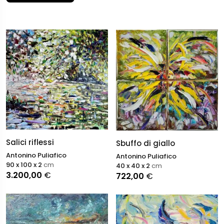
Salici riflessi
Sbuffo di giallo
Antonino Puliafico
Antonino Puliafico
90 x 100 x 2
cm
40 x 40 x 2
cm
3.200,00
€
722,00
€