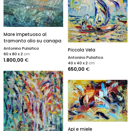
Mare impetuoso al
tramonto olio su canapa
Antonino Puliafico
Piccola Vela
60 x 80 x 2
cm
Antonino Puliafico
1.800,00
€
40 x 40 x 2
cm
650,00
€
Api e miele