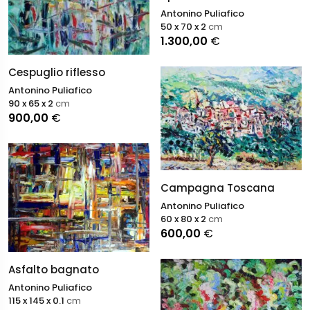
Antonino Puliafico
50 x 70 x 2
cm
1.300,00
€
Cespuglio riflesso
Antonino Puliafico
90 x 65 x 2
cm
900,00
€
Campagna Toscana
Antonino Puliafico
60 x 80 x 2
cm
600,00
€
Asfalto bagnato
Antonino Puliafico
115 x 145 x 0.1
cm