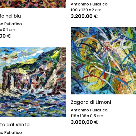
Antonino Puliafico
100 x 120 x 2
cm
3.200,00
€
fo nel blu
o Puliafico
x 0.1
cm
,00
€
Zagara di Limoni
Antonino Puliafico
118 x 138 x 0.5
cm
3.000,00
€
to dal Vento
o Puliafico