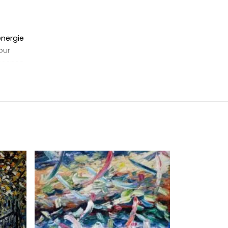
énergie
our
essence
naire
ue coup
vue,
eauté