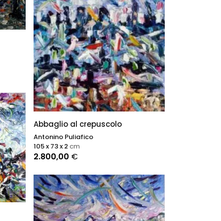
Abbaglio al crepuscolo
Antonino Puliafico
105 x 73 x 2
cm
2.800,00
€