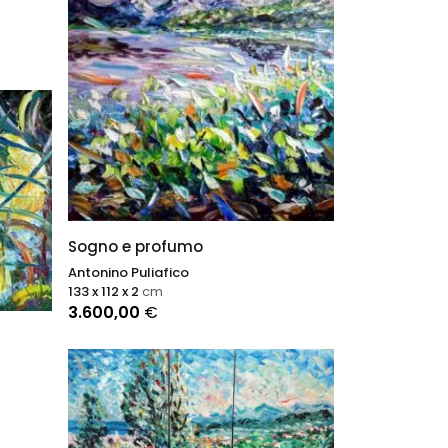
Sogno e profumo
Antonino Puliafico
133 x 112 x 2
cm
3.600,00
€