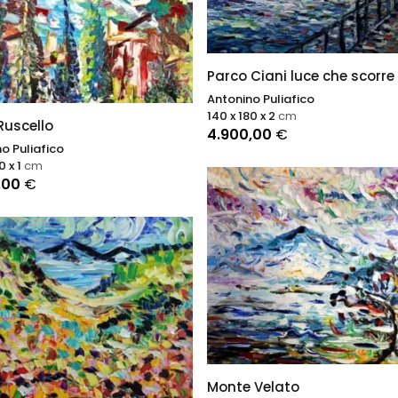
Parco Ciani luce che scorre
Antonino Puliafico
140 x 180 x 2
cm
Ruscello
4.900,00
€
o Puliafico
0 x 1
cm
,00
€
Monte Velato