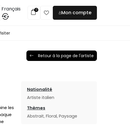
Français
0
Mon compte
€
isiter
Retour à la page de l'artiste
Nationalité
Artiste italien
ine les
Thèmes
chaque
Abstrait, Floral, Paysage
ne