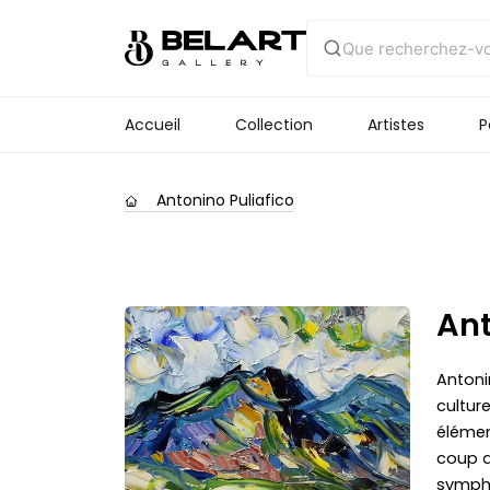
Accueil
Collection
Artistes
P
Antonino Puliafico
Ant
Antonin
culture
élémen
coup d
sympho