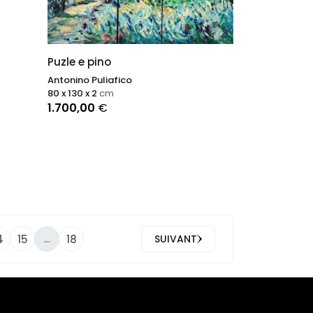
Puzle e pino
Antonino Puliafico
80 x 130 x 2
cm
1.700,00
€
...
4
15
18
SUIVANT