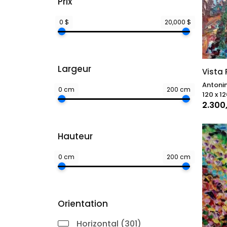
Prix
0 $
20,000 $
Largeur
Vista 
Antonin
0 cm
200 cm
120 x 12
2.300
Hauteur
0 cm
200 cm
Orientation
Horizontal (301)