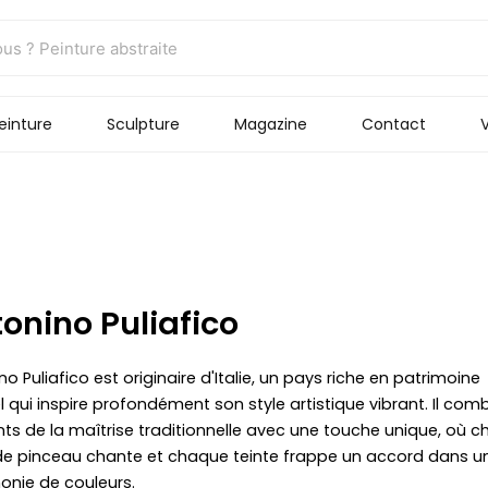
einture
Sculpture
Magazine
Contact
V
onino Puliafico
o Puliafico est originaire d'Italie, un pays riche en patrimoine
l qui inspire profondément son style artistique vibrant. Il comb
ts de la maîtrise traditionnelle avec une touche unique, où 
e pinceau chante et chaque teinte frappe un accord dans u
nie de couleurs.