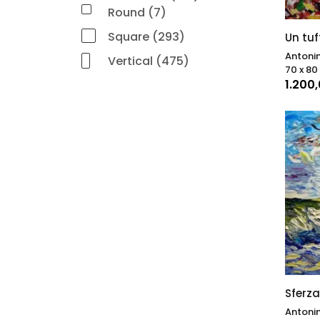
Round (7)
Square (293)
Un tuf
Antonin
Vertical (475)
70 x 80 
1.200
Sferza
Antonin