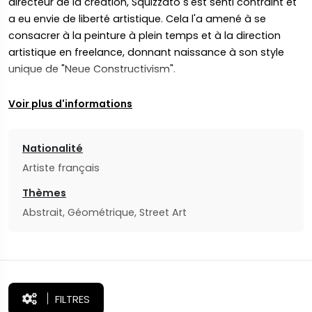
directeur de la création, Squizzato s'est senti contraint et
a eu envie de liberté artistique. Cela l'a amené à se
consacrer à la peinture à plein temps et à la direction
artistique en freelance, donnant naissance à son style
unique de "Neue Constructivism".
Voir plus d'informations
De 1999 à 2014, M. Squizzato a prospéré en tant que
directeur créatif associé chez Periscope, dirigeant des
Nationalité
projets dans divers secteurs, notamment l'automobile, le
Artiste français
divertissement, l'industrie, les ONG et la mode de luxe. Il a
été un pionnier dans les premiers jours de la conception
Thèmes
numérique, avec des compétences en motion graphics,
Abstrait, Géométrique, Street Art
illustration, direction artistique, conception de polices de
caractères, modélisation 3D et jeux.
Aujourd'hui, le travail de Squizzato dépasse les frontières
FILTRES