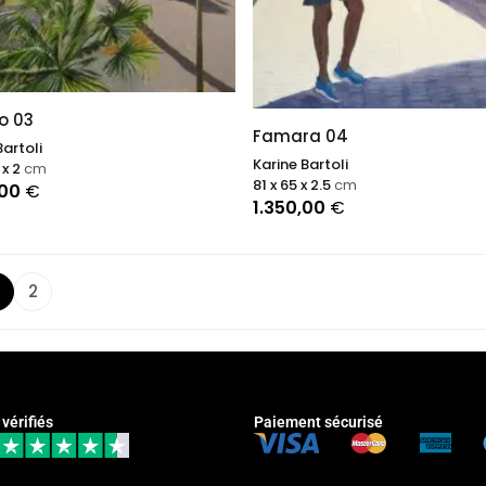
o 03
Famara 04
Bartoli
Karine Bartoli
 x 2
cm
81 x 65 x 2.5
cm
,00
€
1.350,00
€
2
 vérifiés
Paiement sécurisé