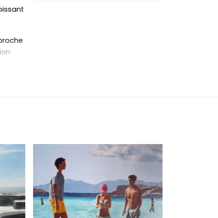
oissant
pproche
ion
ouvent
 Corse
sus
gement
 à la
 et