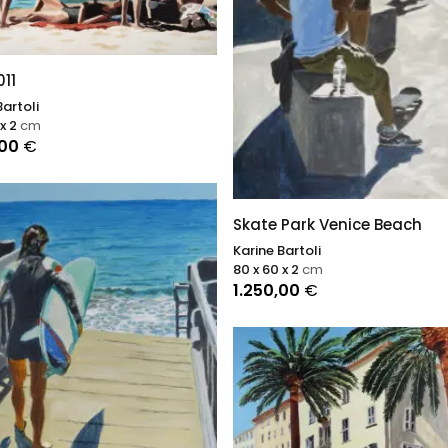
dans la mémoire et le lieu. Sa reconnaissance croissante sur l
internationale affirme sa position en tant que voix incontour
peinture figurative contemporaine.
11
Bartoli
 x 2
cm
,00
€
Skate Park Venice Beach
Karine Bartoli
80 x 60 x 2
cm
1.250,00
€