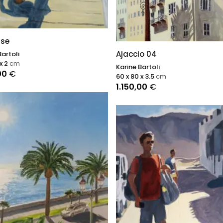
use
Ajaccio 04
Bartoli
 x 2
cm
Karine Bartoli
,00
€
60 x 80 x 3.5
cm
1.150,00
€