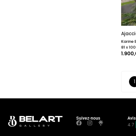
Ajacci
Karine 
81 x 100
1.900
1
Suivez-nous
Avis
4.7