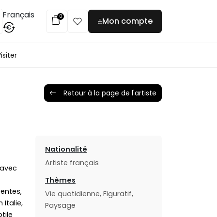
Français
0
Mon compte
€
isiter
Retour à la page de l'artiste
Nationalité
Artiste français
 avec
Thèmes
centes,
Vie quotidienne, Figuratif,
Italie,
Paysage
tile