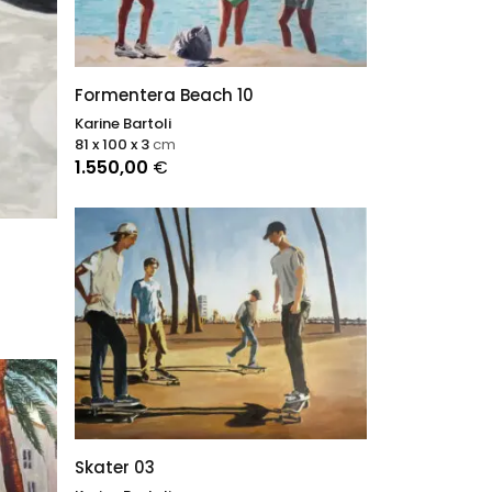
a
nable
Formentera Beach 10
Karine Bartoli
81 x 100 x 3
cm
1.550,00
€
Skater 03