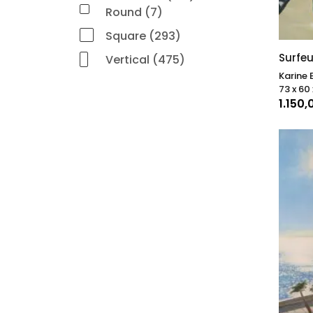
Round (7)
Square (293)
Surfe
Vertical (475)
Karine 
73 x 60
1.150