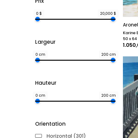
Prix
ancré 
scène 
0 $
20,000 $
de la 
Arone0
Karine 
50 x 64
Largeur
1.050
0 cm
200 cm
Hauteur
0 cm
200 cm
Orientation
Horizontal (301)