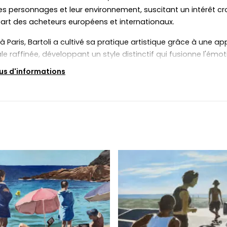
les personnages et leur environnement, suscitant un intérêt cr
part des acheteurs européens et internationaux.
à Paris, Bartoli a cultivé sa pratique artistique grâce à une a
le raffinée, développant un style distinctif qui fusionne l'émot
selle et le souvenir personnel. Ses compositions dépeignent s
lus d'informations
ènes de plage sereines, des moments intimes et les relations
lles entre les gens et les lieux - un regard poétique sur la vie
mporaine.
ent influencée par la lumière du sud, en particulier celle de la
e a passé beaucoup de temps, Bartoli commence son proces
s photographies qu'elle transforme en peintures texturées et
tives. À l'ère de l'imagerie numérique instantanée, son enga
la peinture figurative offre une perspective plus lente, plus
pective et profondément authentique.
vail de Karine Bartoli trouve un écho auprès des collectionneurs
che d'un art visuellement apaisant, émotionnellement sincère