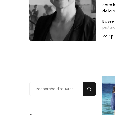
entre 
de la 
Basée 
pictura
univer
Voir p
des sc
tranqui
conte
Fortem
où ell
par de
médita
envers 
intros
Le tra
recher