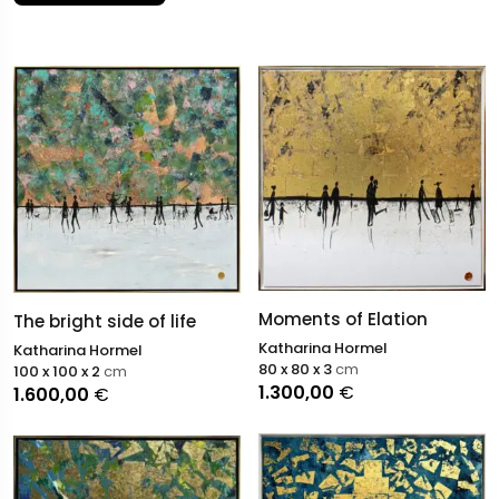
les interactions banales.
Les peintures de Katharina Hormel se situent à
l'intersection du minimalisme et du réalisme, avec des
lignes épurées, des palettes discrètes et des
compositions réfléchies qui renforcent la tranquillité tout
en reflétant les tendances du design moderne - ce qui
fait que ses œuvres sont très recherchées à la fois dans
le monde de l'art et dans les espaces de décoration
d'intérieur.
Moments of Elation
The bright side of life
Katharina Hormel
Katharina Hormel
80 x 80 x 3
cm
100 x 100 x 2
cm
1.300,00
€
1.600,00
€