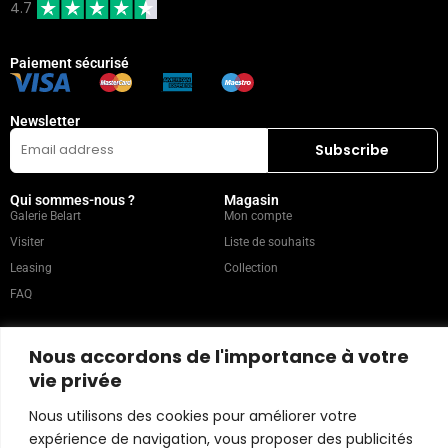
4.7
Paiement sécurisé
Newsletter
Qui sommes-nous ?
Magasin
Galerie Belart
Mon compte
Visiter
Liste de souhaits
Leasing
Collection
FAQ
Catégories populaires
Nos recommandations
Nous accordons de l'importance à votre
Technique mixte
Magazine
vie privée
Peinture
Contact
Nous utilisons des cookies pour améliorer votre
Abstrait
Artistes
expérience de navigation, vous proposer des publicités
Portrait