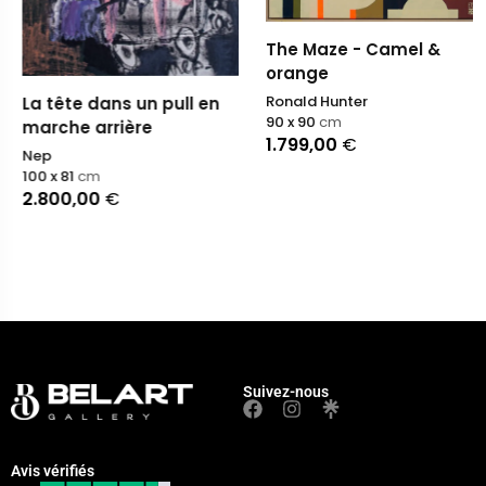
The Maze - Camel &
orange
Ronald Hunter
La tête dans un pull en
90 x 90
cm
marche arrière
1.799,00
€
Nep
100 x 81
cm
2.800,00
€
Suivez-nous
Avis vérifiés