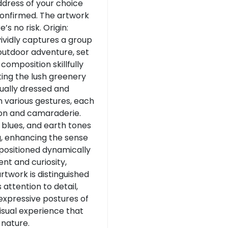
address of your choice
 confirmed. The artwork
’s no risk. Origin:
vividly captures a group
 outdoor adventure, set
composition skillfully
ting the lush greenery
sually dressed and
n various gestures, each
tion and camaraderie.
 blues, and earth tones
g, enhancing the sense
, positioned dynamically
nt and curiosity,
artwork is distinguished
 attention to detail,
 expressive postures of
visual experience that
 nature.