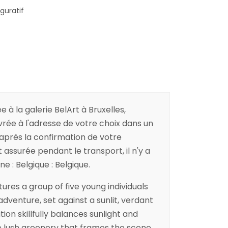
iguratif
e à la galerie BelArt à Bruxelles,
ivrée à l'adresse de votre choix dans un
 après la confirmation de votre
ssurée pendant le transport, il n'y a
e : Belgique : Belgique.
tures a group of five young individuals
dventure, set against a sunlit, verdant
on skillfully balances sunlight and
e lush greenery that frames the scene.