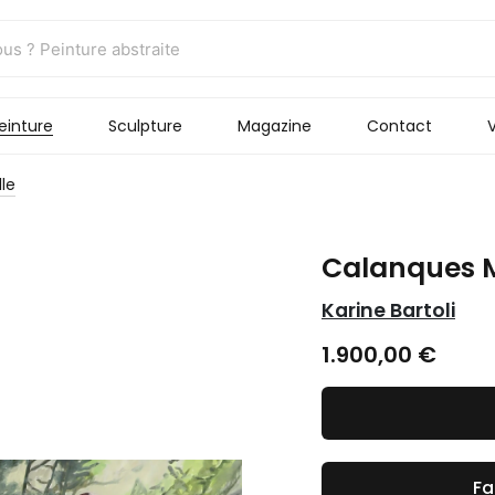
einture
Sculpture
Magazine
Contact
V
le
Calanques M
Karine Bartoli
1.900,00
€
Fa