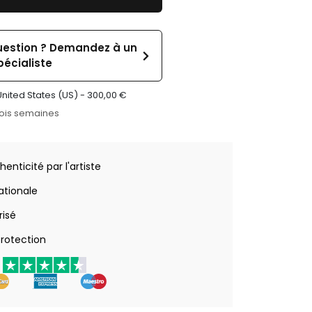
uestion ? Demandez à un
pécialiste
United States (US) -
300,00
€
rois semaines
henticité par l'artiste
nationale
risé
rotection