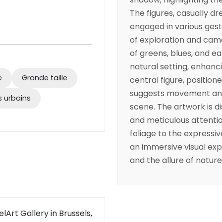
The figures, casually d
engaged in various gest
of exploration and cama
of greens, blues, and e
natural setting, enhanci
e
Grande taille
central figure, position
suggests movement and c
 urbains
scene. The artwork is di
and meticulous attention
foliage to the expressiv
an immersive visual ex
and the allure of nature
lArt Gallery in Brussels,