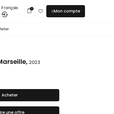
Français
0
Mon compte
€
isiter
arseille,
2023
Acheter
ire une offre