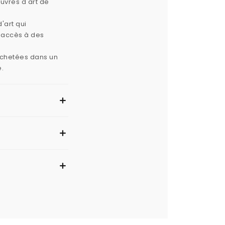
œuvres d'art de
'art qui
e accès à des
 achetées dans un
e.