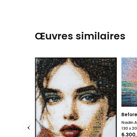
Œuvres similaires
Before
Nadin A
130 x 2
6.300