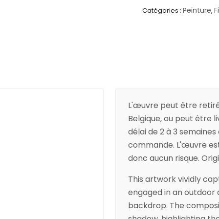
Peinture
F
Catégories :
,
L'œuvre peut être retiré
Belgique, ou peut être l
délai de 2 à 3 semaines
commande. L'œuvre est a
donc aucun risque. Origin
This artwork vividly cap
engaged in an outdoor a
backdrop. The compositi
shadow, highlighting th