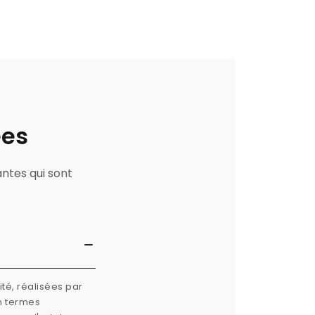
ées
antes qui sont
té, réalisées par
n termes