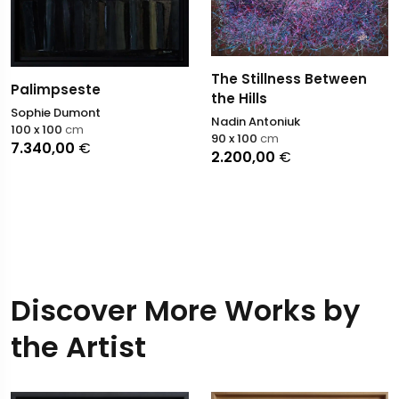
The Stillness Between
Palimpseste
the Hills
Sophie Dumont
Nadin Antoniuk
100 x 100
cm
90 x 100
cm
7.340,00
€
2.200,00
€
Discover More Works by
the Artist