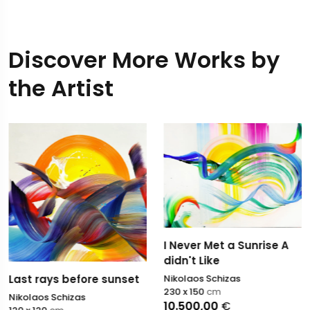
Discover More Works by
the Artist
I Never Met a Sunrise A
didn't Like
Nikolaos Schizas
Last rays before sunset
230 x 150
cm
Nikolaos Schizas
10.500,00
€