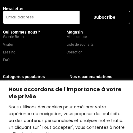
Newsletter
Qui sommes-nous ?
Magasin
Galerie Belart
Mon compte
Visiter
Liste de souhaits
Leasing
Collection
FAQ
Catégories populaires
Nos recommandations
Technique mixte
Magazine
Nous accordons de l'importance à votre
Peinture
Contact
vie privée
Abstrait
Artistes
Portrait
Nous utilisons des cookies pour améliorer votre
expérience de navigation, vous proposer des publicités
ou des contenus personnalisés et analyser notre trafic.
Politique du magasin
En cliquant sur "Tout accepter", vous consentez à notre
Copyright © 2026 Belart Gallery | Powered by Carre agency