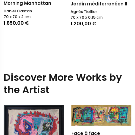
Morning Manhattan
Jardin méditerranéen II
Daniel Castan
Agnès Tiollier
70 x 70 x 2
cm
70 x 70 x 0.15
cm
1.850,00
€
1.200,00
€
Discover More Works by
the Artist
Face à face