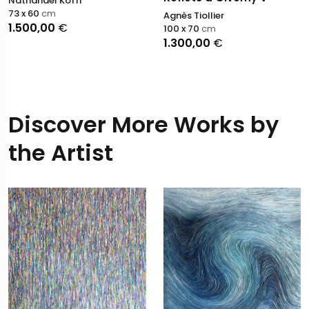
Nathanaël Koffi
73 x 60
cm
Agnès Tiollier
1.500,00
€
100 x 70
cm
1.300,00
€
Discover More Works by
the Artist