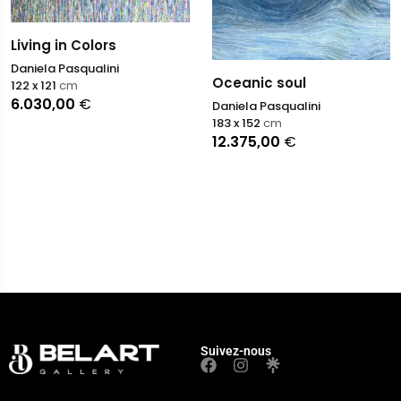
Living in Colors
Daniela Pasqualini
Oceanic soul
122 x 121
cm
6.030,00
€
Daniela Pasqualini
183 x 152
cm
12.375,00
€
Suivez-nous