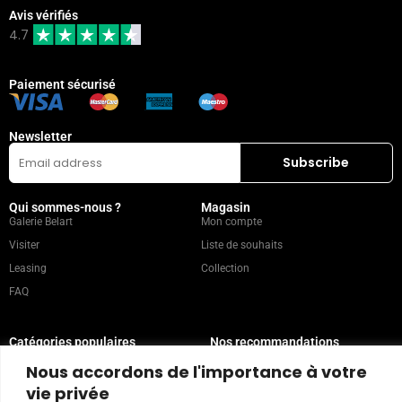
Avis vérifiés
4.7
Paiement sécurisé
Newsletter
Qui sommes-nous ?
Magasin
Galerie Belart
Mon compte
Visiter
Liste de souhaits
Leasing
Collection
FAQ
Catégories populaires
Nos recommandations
Technique mixte
Magazine
Nous accordons de l'importance à votre
Peinture
Contact
vie privée