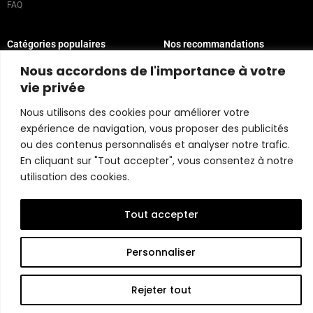
FAQ
Catégories populaires
Nos recommandations
Technique mixte
Magazine
Nous accordons de l'importance à votre
Peinture
Contact
vie privée
Abstrait
Artistes
Portrait
Nous utilisons des cookies pour améliorer votre
expérience de navigation, vous proposer des publicités
ou des contenus personnalisés et analyser notre trafic.
Politique du magasin
En cliquant sur "Tout accepter", vous consentez à notre
utilisation des cookies.
Copyright © 2026 Belart Gallery | Powered by Carre agency
Tout accepter
Personnaliser
Rejeter tout