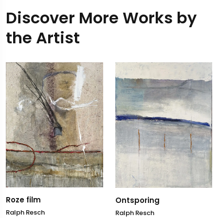
Discover More Works by
the Artist
Zo
Ra
50 
60
ze film
Ontsporing
ph Resch
Ralph Resch