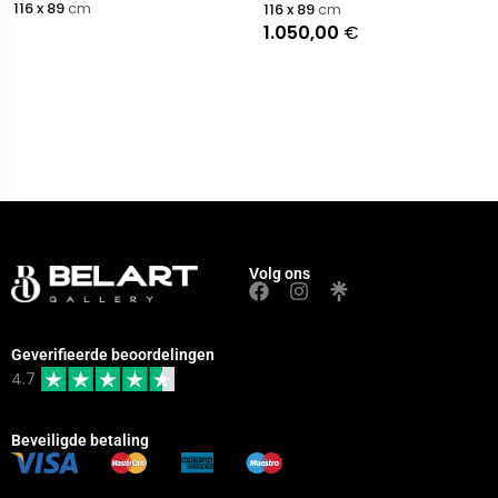
 x 89
cm
116 x 89
cm
1.050,00
€
Volg ons
Geverifieerde beoordelingen
4.7
Beveiligde betaling