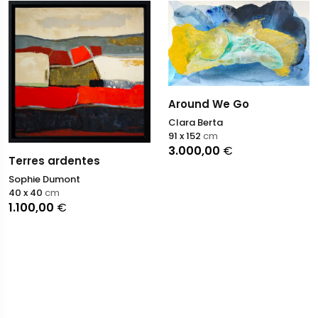
Around We Go
Clara Berta
91 x 152
cm
3.000,00
€
Terres ardentes
Sophie Dumont
40 x 40
cm
1.100,00
€